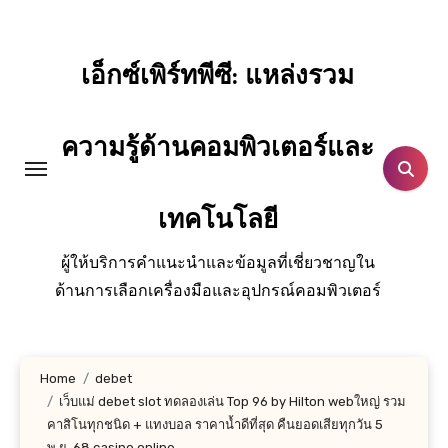
Skip
to
content
เอ็กซ์เพิร์ทพีซี: แหล่งรวม
ความรู้ด้านคอมพิวเตอร์และ
เทคโนโลยี
ผู้ให้บริการคำแนะนำและข้อมูลที่เชี่ยวชาญใน
ด้านการเลือกเครื่องมือและอุปกรณ์คอมพิวเตอร์
Home
debet
เว็บแม่ debet slot ทดลองเล่น Top 96 by Hilton webใหญ่ รวม
คาสิโนทุกชนิด + แทงบอล ราคาน้ำดีที่สุด คืนยอดเสียทุกวัน 5
พ.ย. 68 casino online