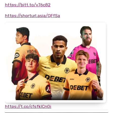
https://bitt.to/v76c82
https://shorturl.asia/QFfSa
https://t.co/c1sfkICnGi