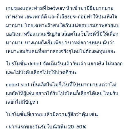
เกมของแต่ละค่ายที่ betway นำเข้ามามีธีมมากมาย
ภาพงาม เอฟเฟกต์ดี และก็เสียงประกอบทำให้บันเทิงใจ
มากมาย โดยเฉพาะถ้าคนใดกันแน่ชอบเกมภาพสวยแบ
บอนิเมะ หรือแนวเผชิญภัย สล็อตในเว็บไซต์นี้มีให้เลือก
มากมาย บางเกมยังเริ่มเพียง 1 บาทต่อการหมุน นับว่า
เหมาะสมกับคนที่อยากลองจริงๆโดยไม่ต้องลงทุนเยอะ
โปรโมชั่น debet จัดเต็มวันแล้ววันเล่า แจกจริง ไม่หลอก
และไม่บังคับเลือกโปรให้ปวดศีรษะ
debet slot เป็นเลิศในไม่กี่เว็บที่โปรมากมายแต่ว่าไม่
แออัดให้ผู้เล่น อยากได้รับโปรไหนก็เลือกได้เลย ไหมรับ
เลยก็ไม่มีปัญหา
โปรโมชั่นที่เราพบแล้วมีความรู้สึกว่าคุ้ม เช่น
• ฝากแรกของวันรับโบนัสเพิ่ม 20-50%