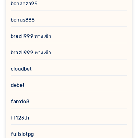
bonanza99
bonus888
brazil999 ทางเข้า
brazil999 ทางเข้า
cloudbet
debet
faro168
ff123th
fullslotpg