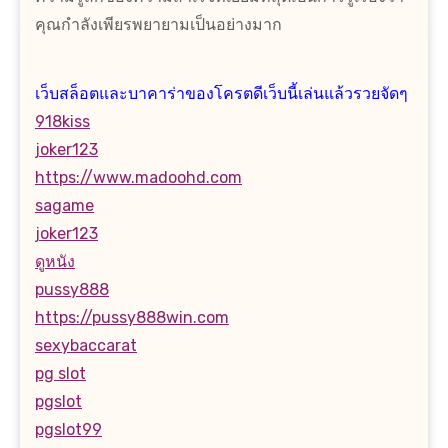
คุณกำลังเพียรพยายามเป็นอย่างมาก
เว็บสล็อตและบาคาร่าของโครตดีเว็บนี้เล่นแล้วรวยจัดๆ
918kiss
joker123
https://www.madoohd.com
sagame
joker123
ดูหนัง
pussy888
https://pussy888win.com
sexybaccarat
pg slot
pgslot
pgslot99