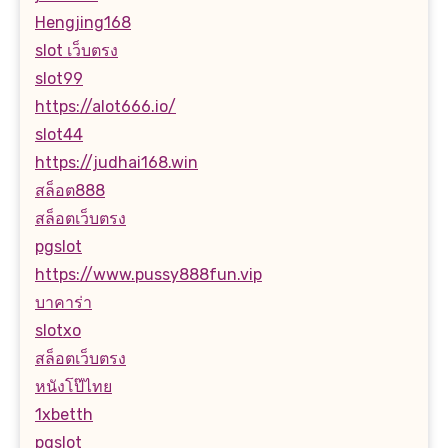
Hengjing168
slot เว็บตรง
slot99
https://alot666.io/
slot44
https://judhai168.win
สล็อต888
สล็อตเว็บตรง
pgslot
https://www.pussy888fun.vip
บาคาร่า
slotxo
สล็อตเว็บตรง
หนังโป๊ไทย
1xbetth
pgslot