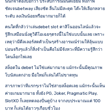
นั้นก็จำต้องบอกว่า ประสบการณ์มันดีเยี่ยม ทั้งภาพ
ชัดเจนbetway เสียงชัด ลื่นไม่มีสะดุด โต๊ะให้เลือกหลาย
ระดับ ลงเงินน้อยหรือมากมายก็ได้
คนใดที่กลัวว่าเล่นdebet slot คาสิโนออนไลน์แล้วจะ
รู้สึกเสมือนนั่งดูวิดีโอเฉยๆตรงนี้ไม่ใช่แบบนั้นเลย เพราะ
เหตุว่ามีดีลเลอร์สดตัวเป็นๆสร้างอารมณ์ร่วมให้ลุ้นแบบ
บ่อนจริงๆแล้วก็สิ่งจำเป็นคือไม่มีจังหวะที่มีความรู้สึกว่า
โดนล็อกไพ่เลย
สล็อตใน debet ไม่ใช่แค่มากมาย แม้กระนั้นมีคุณภาพ
โบนัสแตกง่าย มือใหม่ก็เล่นได้ไม่ขาดทุน
สารภาพว่าทีแรกๆเราไม่ใช่สายสล็อตเลย แม้กระนั้นเห็น
ค่ายเกมมากมาย ทั้งยัง PG, Joker, Pragmatic Play,
SlotXO ก็เลยทดลองปั่นดูบ้าง จากงบประมาณแค่ 100
บาท ก็เล่นได้ยาวๆเกือบชั่วโมง