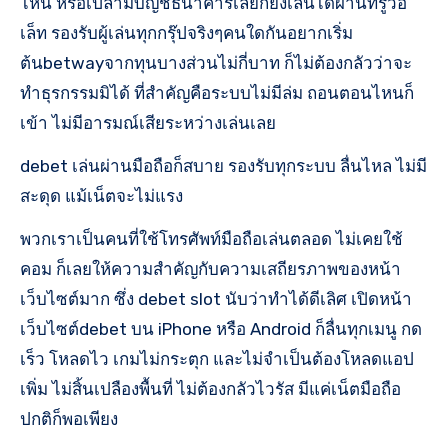
ไหน หรือเปล่ามีบัญชีธนาคารเลยก็ยังเล่นได้ผ่านทรูวอ
เล็ท รองรับผู้เล่นทุกกรุ๊ปจริงๆคนใดกันอยากเริ่ม
ต้นbetwayจากทุนบางส่วนไม่กี่บาท ก็ไม่ต้องกลัวว่าจะ
ทำธุรกรรมมิได้ ที่สำคัญคือระบบไม่มีล่ม ถอนตอนไหนก็
เข้า ไม่มีอารมณ์เสียระหว่างเล่นเลย
debet เล่นผ่านมือถือก็สบาย รองรับทุกระบบ ลื่นไหล ไม่มี
สะดุด แม้เน็ตจะไม่แรง
พวกเราเป็นคนที่ใช้โทรศัพท์มือถือเล่นตลอด ไม่เคยใช้
คอม ก็เลยให้ความสำคัญกับความเสถียรภาพของหน้า
เว็บไซต์มาก ซึ่ง debet slot นับว่าทำได้ดีเลิศ เปิดหน้า
เว็บไซต์debet บน iPhone หรือ Android ก็ลื่นทุกเมนู กด
เร็ว โหลดไว เกมไม่กระตุก และไม่จำเป็นต้องโหลดแอป
เพิ่ม ไม่สิ้นเปลืองพื้นที่ ไม่ต้องกลัวไวรัส มีแค่เน็ตมือถือ
ปกติก็พอเพียง