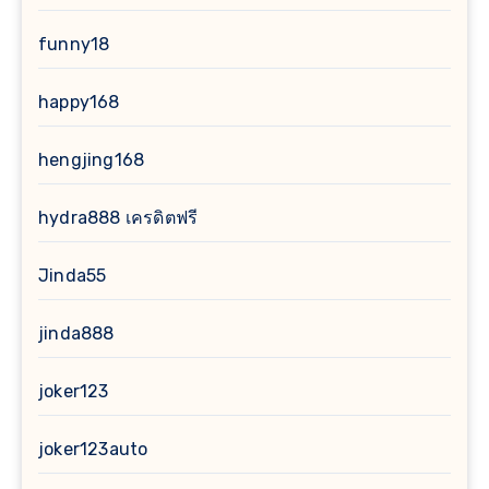
funny18
happy168
hengjing168
hydra888 เครดิตฟรี
Jinda55
jinda888
joker123
joker123auto