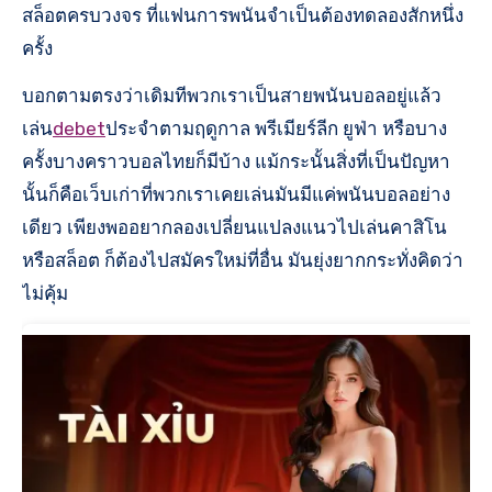
สล็อตครบวงจร ที่แฟนการพนันจำเป็นต้องทดลองสักหนึ่ง
ครั้ง
บอกตามตรงว่าเดิมทีพวกเราเป็นสายพนันบอลอยู่แล้ว
เล่น
debet
ประจำตามฤดูกาล พรีเมียร์ลีก ยูฟ่า หรือบาง
ครั้งบางคราวบอลไทยก็มีบ้าง แม้กระนั้นสิ่งที่เป็นปัญหา
นั้นก็คือเว็บเก่าที่พวกเราเคยเล่นมันมีแค่พนันบอลอย่าง
เดียว เพียงพออยากลองเปลี่ยนแปลงแนวไปเล่นคาสิโน
หรือสล็อต ก็ต้องไปสมัครใหม่ที่อื่น มันยุ่งยากกระทั่งคิดว่า
ไม่คุ้ม