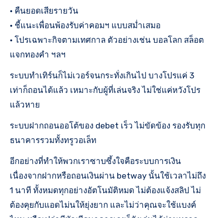
• คืนยอดเสียรายวัน
• ชี้แนะเพื่อนพ้องรับค่าคอมฯ แบบสม่ำเสมอ
• โปรเฉพาะกิจตามเทศกาล ตัวอย่างเช่น บอลโลก สล็อต
แจกทองคำ ฯลฯ
ระบบทำเทิร์นก็ไม่เวอร์จนกระทั่งเกินไป บางโปรแค่ 3
เท่าก็ถอนได้แล้ว เหมาะกับผู้ที่เล่นจริง ไม่ใช่แค่หวังโปร
แล้วหาย
ระบบฝากถอนออโต้ของ debet เร็ว ไม่ขัดข้อง รองรับทุก
ธนาคารรวมทั้งทรูวอเล็ท
อีกอย่างที่ทำให้พวกเราซาบซึ้งใจคือระบบการเงิน
เนื่องจากฝากหรือถอนเงินผ่าน betway นั้นใช้เวลาไม่ถึง
1 นาที ทั้งหมดทุกอย่างอัตโนมัติหมด ไม่ต้องแจ้งสลิป ไม่
ต้องคุยกับแอดไม่นให้ยุ่งยาก และไม่ว่าคุณจะใช้แบงค์