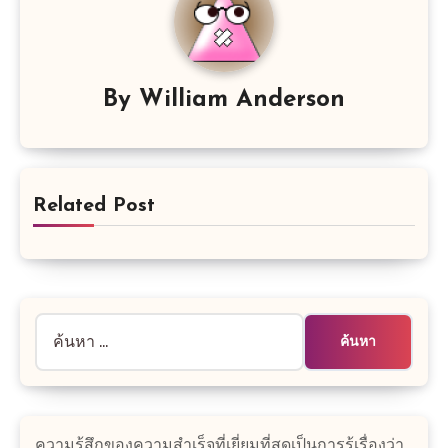
By
William Anderson
Related Post
ค้นหา
สำหรับ:
ความรู้สึกของความสำเร็จที่เยี่ยมที่สุดเป็นการรู้เรื่องว่า