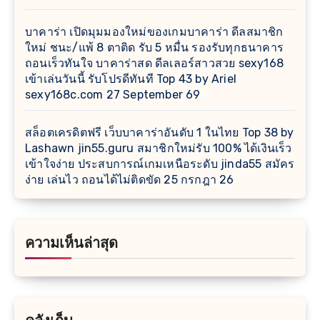
บาคาร่า เปิดมุมมองใหม่ของเกมบาคาร่า ดีลสมาชิก
ใหม่ ชนะ/แพ้ 8 ตาติด รับ 5 หมื่น รองรับทุกธนาคาร
ถอนเร็วทันใจ บาคาร่าสด ดีลเลอร์สาวสวย sexy168
เข้าเล่นวันนี้ รับโปรดีทันที Top 43 by Ariel
sexy168c.com 27 September 69
สล็อตเครดิตฟรี เว็บบาคาร่าอันดับ 1 ในไทย Top 38 by
Lashawn jin55.guru สมาชิกใหม่รับ 100% ได้เงินเร็ว
เข้าใจง่าย ประสบการณ์เกมเหนือระดับ jinda55 สมัคร
ง่าย เล่นไว ถอนได้ไม่ติดขัด 25 กรกฎา 26
ความเห็นล่าสุด