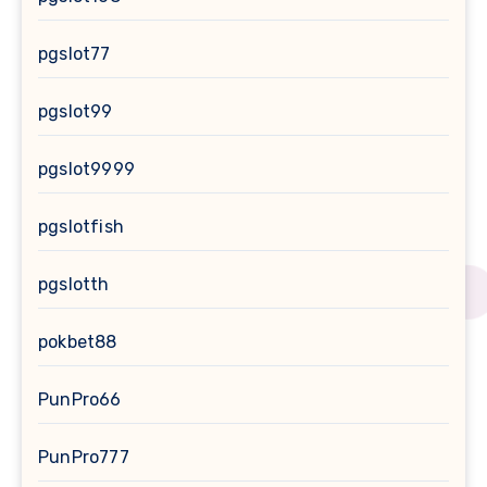
pgslot77
pgslot99
pgslot9999
pgslotfish
pgslotth
pokbet88
PunPro66
PunPro777