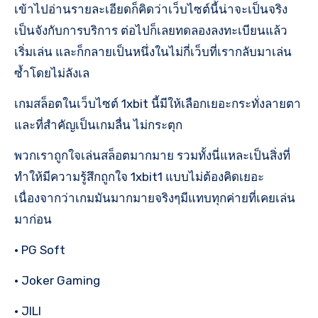
เข้าไปอ่านรายละเอียดก็คิดว่าเว็บไซต์นี้น่าจะเป็นจริง
เป็นจังกับการบริการ ต่อไปก็เลยทดลองลงทะเบียนแล้ว
เริ่มเล่น และก็กลายเป็นหนึ่งในไม่กี่เว็บที่เรากลับมาเล่น
ซ้ำโดยไม่ลังเล
เกมสล็อตในเว็บไซต์ 1xbit นี้มีให้เลือกเยอะกระทั่งลายตา
และที่สำคัญเป็นเกมลื่น ไม่กระตุก
พวกเราถูกใจเล่นสล็อตมากมาย รวมทั้งนี่แหละเป็นสิ่งที่
ทำให้มีความรู้สึกถูกใจ 1xbit1 แบบไม่ต้องคิดเยอะ
เนื่องจากว่าเกมมันมากมายจริงๆมีแทบทุกค่ายที่เคยเล่น
มาก่อน
• PG Soft
• Joker Gaming
• JILI