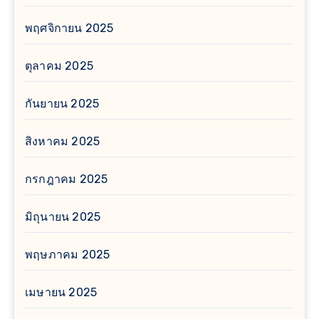
พฤศจิกายน 2025
ตุลาคม 2025
กันยายน 2025
สิงหาคม 2025
กรกฎาคม 2025
มิถุนายน 2025
พฤษภาคม 2025
เมษายน 2025