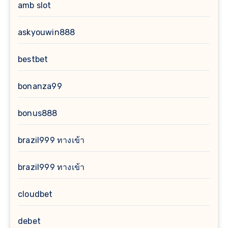
amb slot
askyouwin888
bestbet
bonanza99
bonus888
brazil999 ทางเข้า
brazil999 ทางเข้า
cloudbet
debet