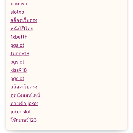
บาคาร่า
slotxo
สล็อตเว็บตรง
หนังโป๊ไทย
1xbetth
pgslot
funny18
pgslot
kiss918
pgslot
สล็อตเว็บตรง
ดูหนังออนไลน์
ทางเข้า joker
joker slot
โจ๊กเกอร์123