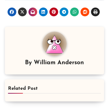
By
William Anderson
Related Post