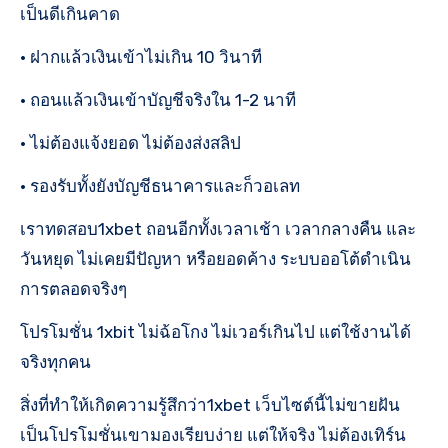
เป็นดีเกินคาด
• ฝากแล้วเงินเข้าไม่เกิน 10 วินาที
• ถอนแล้วเงินเข้าบัญชีจริงใน 1-2 นาที
• ไม่ต้องแจ้งยอด ไม่ต้องส่งสลิป
• รองรับทั้งยังบัญชีธนาคารและก็วอเลท
เราทดสอบ1xbet ถอนอีกทั้งเวลาเช้า เวลากลางคืน และ
วันหยุด ไม่เคยมีปัญหา หรือยอดค้าง ระบบออโต้ดำเนิน
การตลอดจริงๆ
โปรโมชั่น 1xbit ไม่ฉ้อโกง ไม่เวอร์เกินไป แต่ใช้งานได้
จริงทุกคน
สิ่งที่ทำให้เกิดความรู้สึกว่า1xbet เว็บไซต์นี้ไม่ขายฝัน
เป็นโปรโมชั่นเขามองเรียบง่าย แต่ให้จริง ไม่ต้องเทิร์น