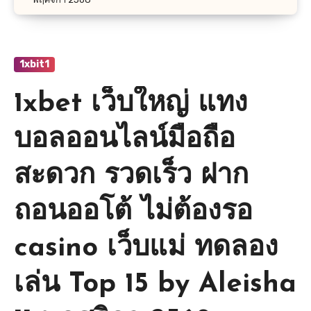
1xbit1
1xbet เว็บใหญ่ แทง
บอลออนไลน์มือถือ
สะดวก รวดเร็ว ฝาก
ถอนออโต้ ไม่ต้องรอ
casino เว็บแม่ ทดลอง
เล่น Top 15 by Aleisha