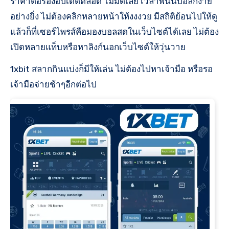
ราคาต่อรองอัปเดตตลอด ไม่มีดีเลย์ เวลาพนันบอลก็ง่าย
อย่างยิ่ง ไม่ต้องคลิกหลายหน้าให้งงงวย มีสถิติย้อนไปให้ดู
แล้วก็ที่เซอร์ไพรส์คือมองบอลสดในเว็บไซต์ได้เลย ไม่ต้อง
เปิดหลายแท็บหรือหาลิงก์นอกเว็บไซต์ให้วุ่นวาย
1xbit สลากกินแบ่งก็มีให้เล่น ไม่ต้องไปหาเจ้ามือ หรือรอ
เจ้ามือจ่ายช้าๆอีกต่อไป