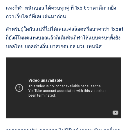
แทงกีฬา พนันบอล ได้ครบทุกคู่ ที่ 1xbit ราคาดีมากยิ่ง
กว่าเว็บไซต์ที่เคยเล่นมาก่อน
สำหรับผู้ใดกันแน่ที่ไม่ได้เล่นแค่สล็อตหรือบาคาร่า 1xbet
ก็ยังมีโหมดแทงบอลแล้วก็เดิมพันกีฬาให้แบบครบๆทั้งยัง
บอลไทย บอลต่างถิ่น บาสเกตบอล มวย เทนนิส