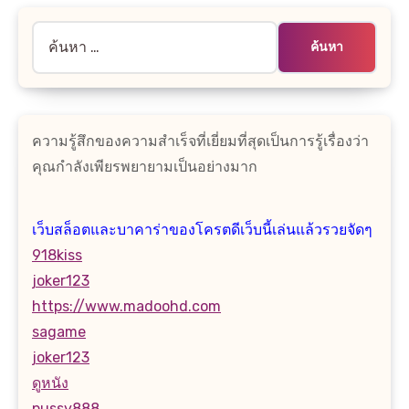
ค้นหา
สำหรับ:
ความรู้สึกของความสำเร็จที่เยี่ยมที่สุดเป็นการรู้เรื่องว่า
คุณกำลังเพียรพยายามเป็นอย่างมาก
เว็บสล็อตและบาคาร่าของโครตดีเว็บนี้เล่นแล้วรวยจัดๆ
918kiss
joker123
https://www.madoohd.com
sagame
joker123
ดูหนัง
pussy888