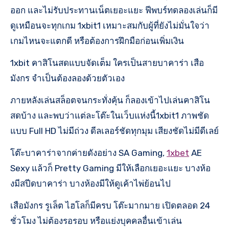
ออก และไม่รับประทานเน็ตเยอะแยะ ฟีพบร์ทดลองเล่นก็มี
ดูเหมือนจะทุกเกม 1xbit1 เหมาะสมกับผู้ที่ยังไม่มั่นใจว่า
เกมไหนจะแตกดี หรือต้องการฝึกมือก่อนเพิ่มเงิน
1xbit คาสิโนสดแบบจัดเต็ม ใครเป็นสายบาคาร่า เสือ
มังกร จำเป็นต้องลองด้วยตัวเอง
ภายหลังเล่นสล็อตจนกระทั่งคุ้น ก็ลองเข้าไปเล่นคาสิโน
สดบ้าง และพบว่าแต่ละโต๊ะในเว็บแห่งนี้1xbit1 ภาพชัด
แบบ Full HD ไม่มีถ่วง ดีลเลอร์ชัดทุกมุม เสียงชัดไม่มีดีเลย์
โต๊ะบาคาร่าจากค่ายดังอย่าง SA Gaming,
1xbet
AE
Sexy แล้วก็ Pretty Gaming มีให้เลือกเยอะแยะ บางห้อ
งมีสปีดบาคาร่า บางห้องมีให้ดูเค้าไพ่ย้อนไป
เสือมังกร รูเล็ต ไฮโลก็มีครบ โต๊ะมากมาย เปิดตลอด 24
ชั่วโมง ไม่ต้องรอรอบ หรือแย่งบุคคลอื่นเข้าเล่น