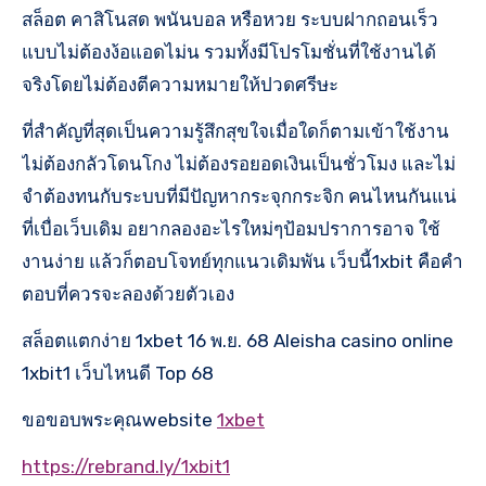
สล็อต คาสิโนสด พนันบอล หรือหวย ระบบฝากถอนเร็ว
แบบไม่ต้องง้อแอดไม่น รวมทั้งมีโปรโมชั่นที่ใช้งานได้
จริงโดยไม่ต้องตีความหมายให้ปวดศรีษะ
ที่สำคัญที่สุดเป็นความรู้สึกสุขใจเมื่อใดก็ตามเข้าใช้งาน
ไม่ต้องกลัวโดนโกง ไม่ต้องรอยอดเงินเป็นชั่วโมง และไม่
จำต้องทนกับระบบที่มีปัญหากระจุกกระจิก คนไหนกันแน่
ที่เบื่อเว็บเดิม อยากลองอะไรใหม่ๆป้อมปราการอาจ ใช้
งานง่าย แล้วก็ตอบโจทย์ทุกแนวเดิมพัน เว็บนี้1xbit คือคำ
ตอบที่ควรจะลองด้วยตัวเอง
สล็อตแตกง่าย 1xbet 16 พ.ย. 68 Aleisha casino online
1xbit1 เว็บไหนดี Top 68
ขอขอบพระคุณwebsite
1xbet
https://rebrand.ly/1xbit1