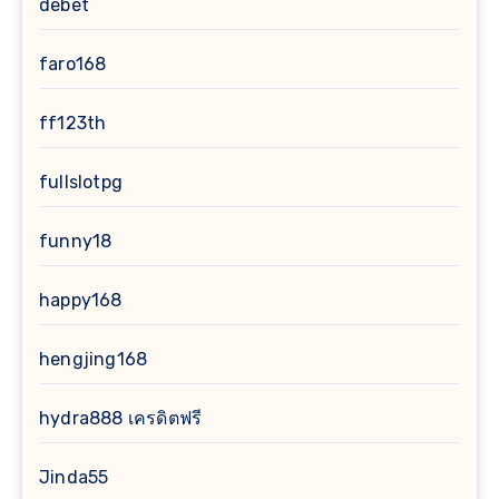
debet
faro168
ff123th
fullslotpg
funny18
happy168
hengjing168
hydra888 เครดิตฟรี
Jinda55