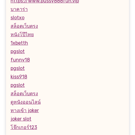
https://www.pussy888fun.vip
บาคาร่า
slotxo
สล็อตเว็บตรง
หนังโป๊ไทย
1xbetth
pgslot
funny18
pgslot
kiss918
pgslot
สล็อตเว็บตรง
ดูหนังออนไลน์
ทางเข้า joker
joker slot
โจ๊กเกอร์123