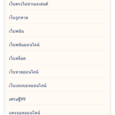
เว็บตรงไม่ผ่านเอเย่นต์
เว็บถูกหวย
เว็บพนัน
เว็บพนันออนไลน์
เว็บสล็อต
เว็บหวยออนไลน์
เว็บแทงบอลออนไลน์
เศรษฐี99
แทงบอลออนไลน์