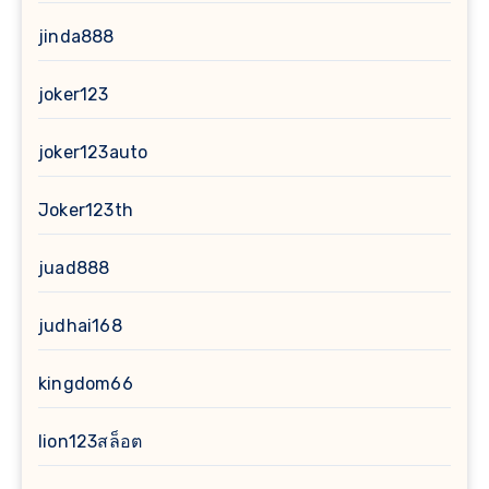
jinda888
joker123
joker123auto
Joker123th
juad888
judhai168
kingdom66
lion123สล็อต