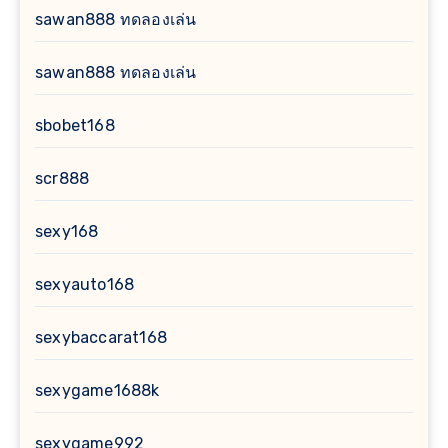
sawan888 ทดลองเล่น
sawan888 ทดลองเล่น
sbobet168
scr888
sexy168
sexyauto168
sexybaccarat168
sexygame1688k
sexygame992