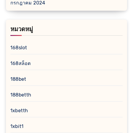
กรกฎาคม 2024
หมวดหมู่
168slot
168สล็อต
188bet
188betth
1xbetth
1xbit1