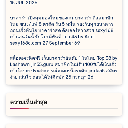
15 JUL 2026
บาคาร่า เปิดมุมมองใหม่ของเกมบาคาร่า ดีลสมาชิก
ใหม่ ชนะ/แพ้ 8 ตาติด รับ 5 หมื่น รองรับทุกธนาคาร
ถอนเร็วทันใจ บาคาร่าสด ดีลเลอร์สาวสวย sexy168
เข้าเล่นวันนี้ รับโปรดีทันที Top 43 by Ariel
sexy168c.com 27 September 69
สล็อตเครดิตฟรี เว็บบาคาร่าอันดับ 1 ในไทย Top 38 by
Lashawn jin55.guru สมาชิกใหม่รับ 100% ได้เงินเร็ว
เข้าใจง่าย ประสบการณ์เกมเหนือระดับ jinda55 สมัคร
ง่าย เล่นไว ถอนได้ไม่ติดขัด 25 กรกฎา 26
ความเห็นล่าสุด