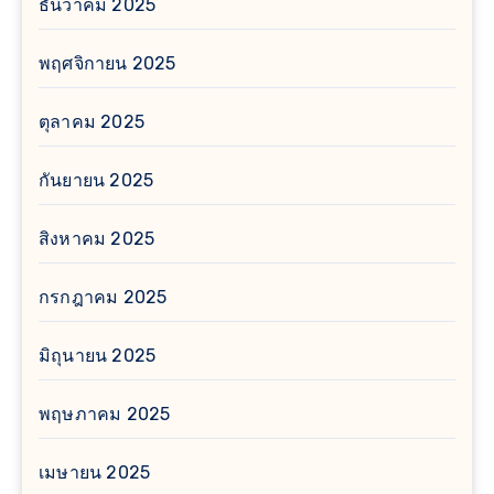
ธันวาคม 2025
พฤศจิกายน 2025
ตุลาคม 2025
กันยายน 2025
สิงหาคม 2025
กรกฎาคม 2025
มิถุนายน 2025
พฤษภาคม 2025
เมษายน 2025