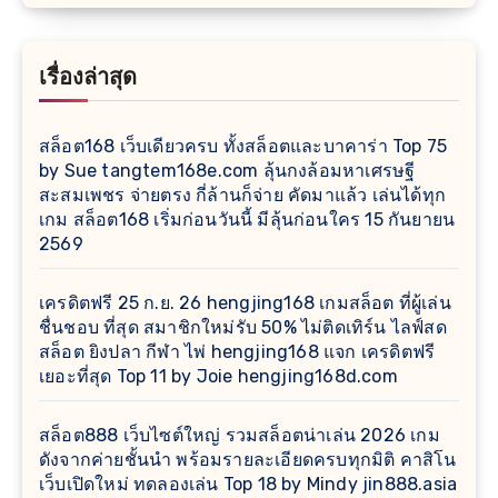
เรื่องล่าสุด
สล็อต168 เว็บเดียวครบ ทั้งสล็อตและบาคาร่า Top 75
by Sue tangtem168e.com ลุ้นกงล้อมหาเศรษฐี
สะสมเพชร จ่ายตรง กี่ล้านก็จ่าย คัดมาแล้ว เล่นได้ทุก
เกม สล็อต168 เริ่มก่อนวันนี้ มีลุ้นก่อนใคร 15 กันยายน
2569
เครดิตฟรี 25 ก.ย. 26 hengjing168 เกมสล็อต ที่ผู้เล่น
ชื่นชอบ ที่สุด สมาชิกใหม่รับ 50% ไม่ติดเทิร์น ไลฟ์สด
สล็อต ยิงปลา กีฬา ไพ่ hengjing168 แจก เครดิตฟรี
เยอะที่สุด Top 11 by Joie hengjing168d.com
สล็อต888 เว็บไซต์ใหญ่ รวมสล็อตน่าเล่น 2026 เกม
ดังจากค่ายชั้นนำ พร้อมรายละเอียดครบทุกมิติ คาสิโน
เว็บเปิดใหม่ ทดลองเล่น Top 18 by Mindy jin888.asia