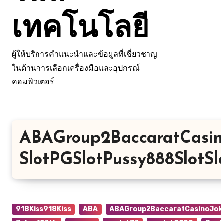
เทคโนโลยี
ผู้ให้บริการคำแนะนำและข้อมูลที่เชี่ยวชาญ
ในด้านการเลือกเครื่องมือและอุปกรณ์
คอมพิวเตอร์
ABAGroup2BaccaratCasi
SlotPGSlotPussy888SlotSl
918Kiss918Kiss
ABA
ABAGroup2BaccaratCasinoJoke