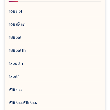
168slot
168สล็อต
188bet
188betth
1xbetth
1xbit1
918kiss
918Kiss918Kiss