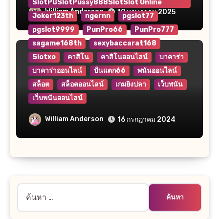
คาสิโนออนไลน์ เว็บเดียวจบ ไม่ต้องมีหลาย
SlotPGSlotPussy888SlotSlot Online
ยูสรวมเกมคาสิโนออนไลน์กำไรงาม ฝาก-
William Anderson
19 พฤษภาคม 2025
Joker123th
ngernn
pgslot77
ถอน 3วิบาคาร่า สล็อต คาสิโนสด หวย
pgslot9999
PunPro66
PunPro777
แทงบอล คาสิโนออนไลน์ สมาชิกใหม่รับ
100% Top 23 by Issac
sagame168th
sexybaccarat168
Slotxo
คาสิโน
คาสิโนออนไลน์
บาคาร่า
บาคาร่าออนไลน์
ปั่นแตก66
พนันออนไลน์
สล็อต
สล็อตออนไลน์
เกมยิงปลา
เว็บพนัน
เว็บพนันออนไลน์
เอ็กซ์เพิร์ทพีซี: แหล่งรวมความรู้ด้าน
William Anderson
16 กรกฎาคม 2024
คอมพิวเตอร์และเทคโนโลยี
ค้นหา
สำหรับ: