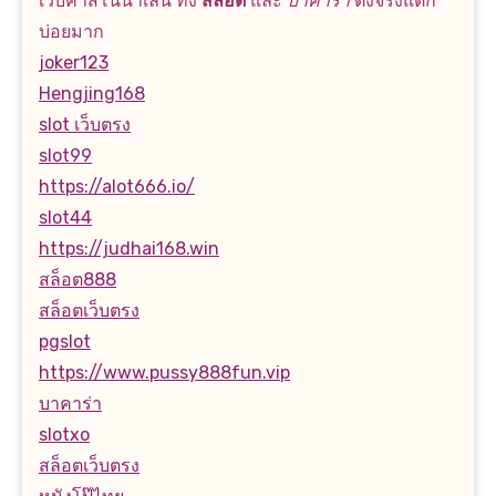
เว็บคาสิโนน่าเล่น ทั้ง
สล็อต
และ
บาคาร่า
ตึงจริงแตก
บ่อยมาก
joker123
Hengjing168
slot เว็บตรง
slot99
https://alot666.io/
slot44
https://judhai168.win
สล็อต888
สล็อตเว็บตรง
pgslot
https://www.pussy888fun.vip
บาคาร่า
slotxo
สล็อตเว็บตรง