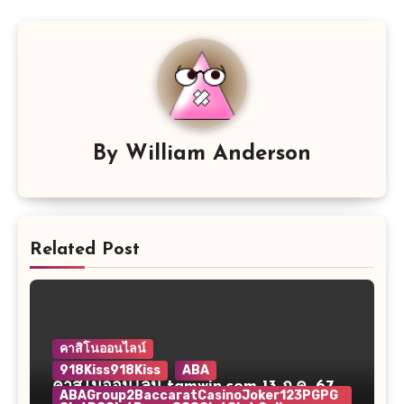
By
William Anderson
Related Post
คาสิโนออนไลน์
918Kiss918Kiss
ABA
คาสิโนออนไลน์ tamwin.com 13 ก.ค. 67
ABAGroup2BaccaratCasinoJoker123PGPG