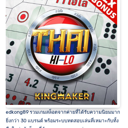
edkong89 รวมเกมสล็อตจากค่ายที่ได้รับความนิยมมาก
ยิ่งกว่า 30 แบรนด์ พร้อมระบบทดสอบเล่นที่เหมาะกับทั้ง