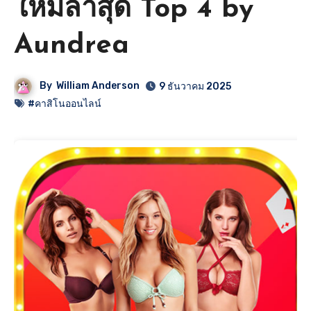
ใหม่ล่าสุด Top 4 by
Aundrea
By
William Anderson
9 ธันวาคม 2025
#คาสิโนออนไลน์