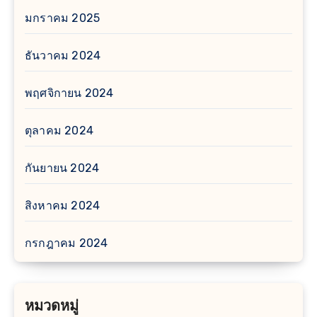
มกราคม 2025
ธันวาคม 2024
พฤศจิกายน 2024
ตุลาคม 2024
กันยายน 2024
สิงหาคม 2024
กรกฎาคม 2024
หมวดหมู่