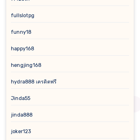
fullslotpg
funny18
happy168
hengjing168
hydra888 เครดิตฟรี
Jinda55
jinda888
joker123