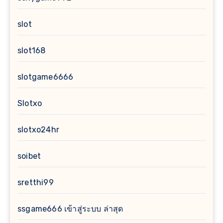
slot
slot168
slotgame6666
Slotxo
slotxo24hr
soibet
sretthi99
ssgame666 เข้าสู่ระบบ ล่าสุด