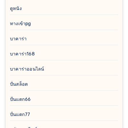
ดูหนัง
ทางเข้าpg
บาคาร่า
บาคาร่า168
บาคาร่าออนไลน์
ปั่นสล็อต
ปั่นแตก66
ปั่นแตก77