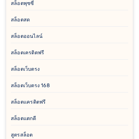
สล็อตพุซซี่
สล็อตสด
สล็อตออนไลน์
สล็อตเครดิตฟรี
สล็อตเว็บตรง
สล็อตเว็บตรง 168
สล็อตเเครดิตฟรี
สล็อตแตกดี
สูตรสล็อต