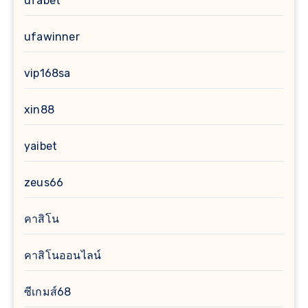
ufabet
ufawinner
vip168sa
xin88
yaibet
zeus66
คาสิโน
คาสิโนออนไลน์
ซีเกมส์68