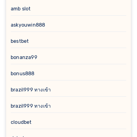
amb slot
askyouwin888
bestbet
bonanza99
bonus888
brazil999 ทางเข้า
brazil999 ทางเข้า
cloudbet