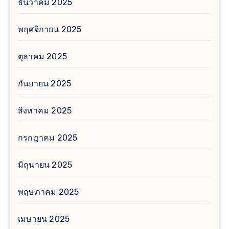
ธันวาคม 2025
พฤศจิกายน 2025
ตุลาคม 2025
กันยายน 2025
สิงหาคม 2025
กรกฎาคม 2025
มิถุนายน 2025
พฤษภาคม 2025
เมษายน 2025