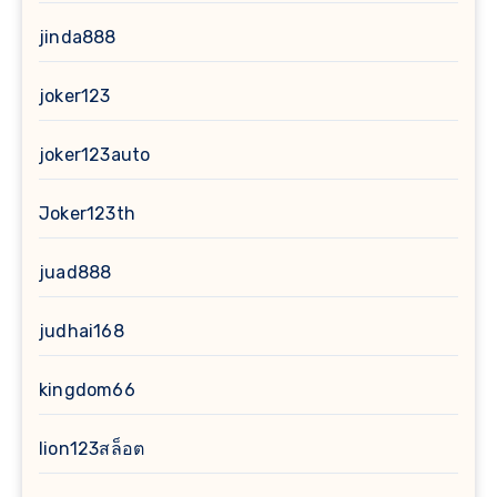
jinda888
joker123
joker123auto
Joker123th
juad888
judhai168
kingdom66
lion123สล็อต