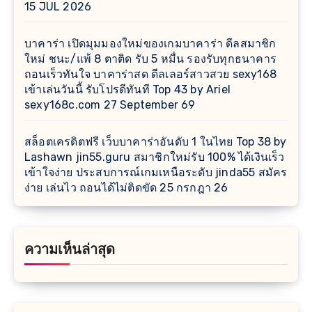
15 JUL 2026
บาคาร่า เปิดมุมมองใหม่ของเกมบาคาร่า ดีลสมาชิก
ใหม่ ชนะ/แพ้ 8 ตาติด รับ 5 หมื่น รองรับทุกธนาคาร
ถอนเร็วทันใจ บาคาร่าสด ดีลเลอร์สาวสวย sexy168
เข้าเล่นวันนี้ รับโปรดีทันที Top 43 by Ariel
sexy168c.com 27 September 69
สล็อตเครดิตฟรี เว็บบาคาร่าอันดับ 1 ในไทย Top 38 by
Lashawn jin55.guru สมาชิกใหม่รับ 100% ได้เงินเร็ว
เข้าใจง่าย ประสบการณ์เกมเหนือระดับ jinda55 สมัคร
ง่าย เล่นไว ถอนได้ไม่ติดขัด 25 กรกฎา 26
ความเห็นล่าสุด