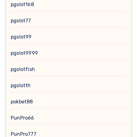
pgslot168
pgslot77
pgslot99
pgslot9999
pgslotfish
pgslotth
pokbet88
PunPro66
PunPro777