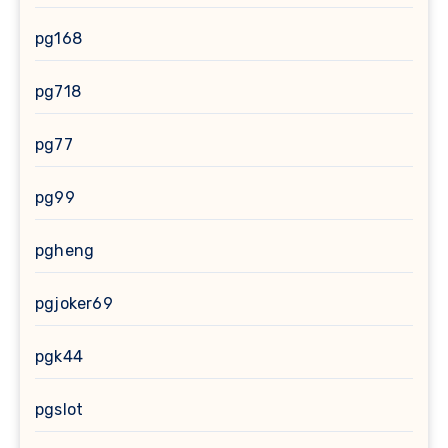
pg168
pg718
pg77
pg99
pgheng
pgjoker69
pgk44
pgslot