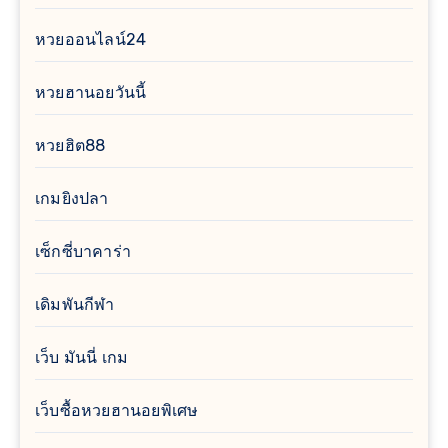
หวยออนไลน์24
หวยฮานอยวันนี้
หวยฮิต88
เกมยิงปลา
เซ็กซี่บาคาร่า
เดิมพันกีฬา
เว็บ มันนี่ เกม
เว็บซื้อหวยฮานอยพิเศษ