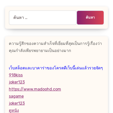
ค้นหา
สำหรับ:
ความรู้สึกของความสำเร็จที่เยี่ยมที่สุดเป็นการรู้เรื่องว่า
คุณกำลังเพียรพยายามเป็นอย่างมาก
เว็บสล็อตและบาคาร่าของโครตดีเว็บนี้เล่นแล้วรวยจัดๆ
918kiss
joker123
https://www.madoohd.com
sagame
joker123
ดูหนัง