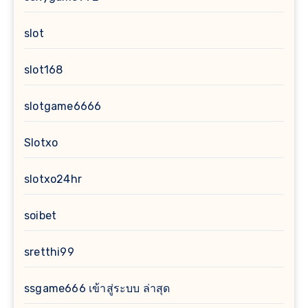
slot
slot168
slotgame6666
Slotxo
slotxo24hr
soibet
sretthi99
ssgame666 เข้าสู่ระบบ ล่าสุด