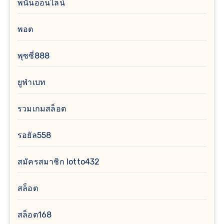
พนันออนไลน์
พอต
พุซซี่888
ยูฟ่าเบท
รวมเกมสล็อต
รอยัล558
สมัครสมาชิก lotto432
สล็อต
สล็อต168