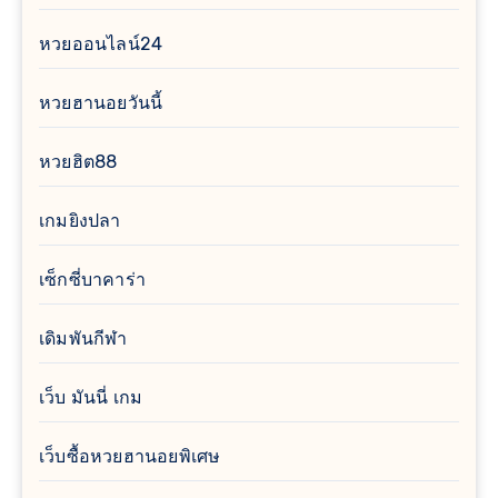
หวยออนไลน์24
หวยฮานอยวันนี้
หวยฮิต88
เกมยิงปลา
เซ็กซี่บาคาร่า
เดิมพันกีฬา
เว็บ มันนี่ เกม
เว็บซื้อหวยฮานอยพิเศษ