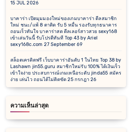
15 JUL 2026
บาคาร่า เปิดมุมมองใหม่ของเกมบาคาร่า ดีลสมาชิก
ใหม่ ชนะ/แพ้ 8 ตาติด รับ 5 หมื่น รองรับทุกธนาคาร
ถอนเร็วทันใจ บาคาร่าสด ดีลเลอร์สาวสวย sexy168
เข้าเล่นวันนี้ รับโปรดีทันที Top 43 by Ariel
sexy168c.com 27 September 69
สล็อตเครดิตฟรี เว็บบาคาร่าอันดับ 1 ในไทย Top 38 by
Lashawn jin55.guru สมาชิกใหม่รับ 100% ได้เงินเร็ว
เข้าใจง่าย ประสบการณ์เกมเหนือระดับ jinda55 สมัคร
ง่าย เล่นไว ถอนได้ไม่ติดขัด 25 กรกฎา 26
ความเห็นล่าสุด