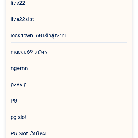
live22
live22slot
lockdown168 เข้าสู่ระบบ
macau69 สมัคร
ngernn
p2vvip
PG
pg slot
PG Slot เว็บใหม่