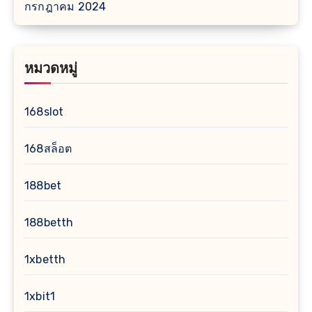
กรกฎาคม 2024
หมวดหมู่
168slot
168สล็อต
188bet
188betth
1xbetth
1xbit1