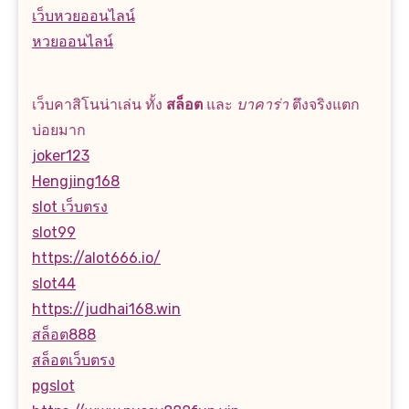
เว็บหวยออนไลน์
หวยออนไลน์
เว็บคาสิโนน่าเล่น ทั้ง
สล็อต
และ
บาคาร่า
ตึงจริงแตก
บ่อยมาก
joker123
Hengjing168
slot เว็บตรง
slot99
https://alot666.io/
slot44
https://judhai168.win
สล็อต888
สล็อตเว็บตรง
pgslot