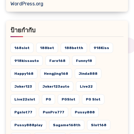
WordPress.org
ป้ายกำกับ
168slot
188bet
188betth
918Kiss
918kissauto
Faro168
Funny18
Happy168
Hengjing168
Jinda888
Joker123
Joker123auto
Live22
Live22slot
PG
PGSlot
PG Slot
Pgslot77
PunPro777
Pussy888
Pussy888play
Sagame168th
Slot168