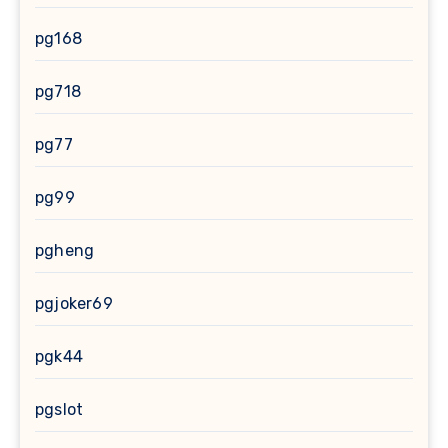
pg168
pg718
pg77
pg99
pgheng
pgjoker69
pgk44
pgslot