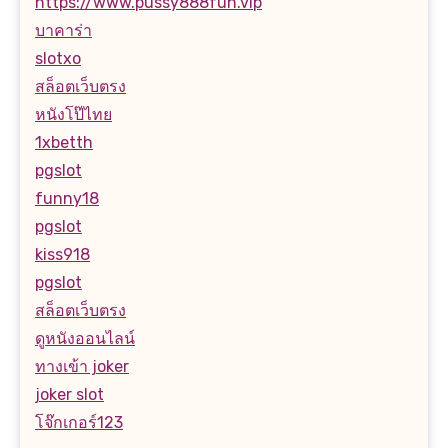
https://www.pussy888fun.vip
บาคาร่า
slotxo
สล็อตเว็บตรง
หนังโป๊ไทย
1xbetth
pgslot
funny18
pgslot
kiss918
pgslot
สล็อตเว็บตรง
ดูหนังออนไลน์
ทางเข้า joker
joker slot
โจ๊กเกอร์123