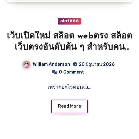
alot666
เว็บเปิดใหม่ สล็อต webตรง สล็อต
เว็บตรงอันดับต้น ๆ สำหรับคน
อยากเล่นแบบปลอดภัยและคุ้มกว่า
William Anderson
20 มิถุนายน 2026
เดิม ใหม่ล่าสุด Top 29 by Paul
0
Comment
alot66.net 20 ส.ค. 2026 พนัน
เพราะอะไรตอนเล่…
ออนไลน์
Read More