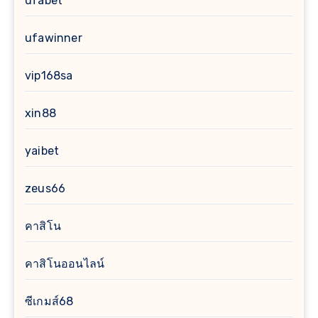
ufabet
ufawinner
vip168sa
xin88
yaibet
zeus66
คาสิโน
คาสิโนออนไลน์
ซีเกมส์68