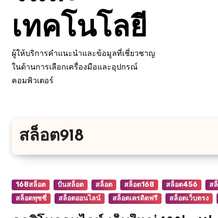
เทคโนโลยี
ผู้ให้บริการคำแนะนำและข้อมูลที่เชี่ยวชาญ
ในด้านการเลือกเครื่องมือและอุปกรณ์
คอมพิวเตอร์
สล็อต918
168สล็อต
ปั่นสล็อต
สล็อต
สล็อต168
สล็อต456
สล
สล็อตพุซซี่
สล็อตออนไลน์
สล็อตเครดิตฟรี
สล็อตเว็บตรง