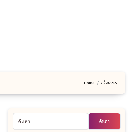
Home
สล็อต918
ค้นหา
สำหรับ: