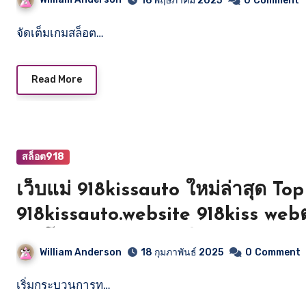
16 พฤษภาคม 2025
0
Comment
จัดเต็มเกมสล็อต…
Read More
สล็อต918
เว็บแม่ 918kissauto ใหม่ล่าสุด To
918kissauto.website 918kiss w
สูง โบนัสแตกง่าย 6 มีนา 25 พนัน
William Anderson
18 กุมภาพันธ์ 2025
0
Comment
เริ่มกระบวนการท…