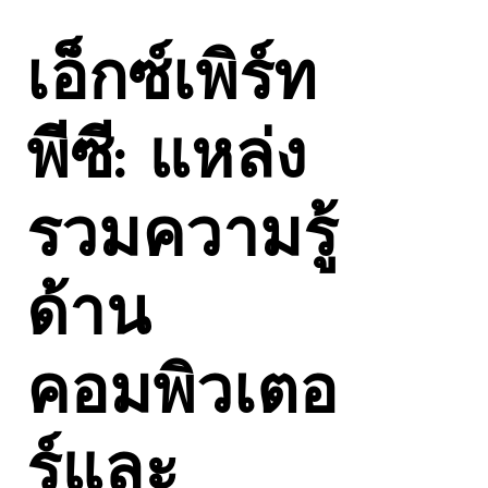
Skip
to
เอ็กซ์เพิร์ท
content
พีซี: แหล่ง
รวมความรู้
ด้าน
คอมพิวเตอ
ร์และ