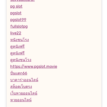
pg slot
pgslot
pgslot99
fullslotpg
live22
หนังชนโรง
ดูหนังฟรี
ดูหนังฟรี
ดูหนังชนโรง
https://www.pgslot.movie
ปั่นแตก66
บาคาร่าออนไลน์
สล็อตเว็บตรง
เว็บหวยออนไลน์
หวยออนไลน์