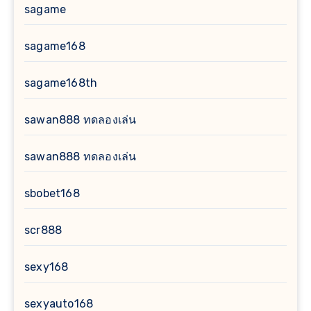
sagame
sagame168
sagame168th
sawan888 ทดลองเล่น
sawan888 ทดลองเล่น
sbobet168
scr888
sexy168
sexyauto168