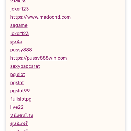
918kiss
joker123
https://www.madoohd.com
sagame
joker123
ดูหนัง
pussy888
https://pussy888win.com
sexybaccarat
pg slot
pgslot
pgslot99
fullslotpg
live22
หนังชนโรง
ดูหนังฟรี