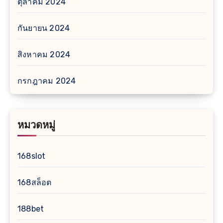
ตุลาคม 2024
กันยายน 2024
สิงหาคม 2024
กรกฎาคม 2024
หมวดหมู่
168slot
168สล็อต
188bet