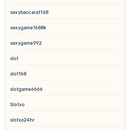
sexybaccarat168
sexygame1688k
sexygame992
slot
slot168
slotgame6666
Slotxo
slotxo24hr