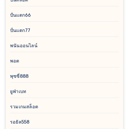
ปั่นแตก66
ปั่นแตก77
พนันออนไลน์
พอต
พุซซี่888
ยูฟ่าเบท
รวมเกมสล็อต
รอยัล558