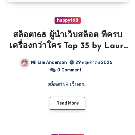
happy168
สล็อต168 ผู้นำเว็บสล็อต ที่ครบ
เครื่องกว่าใคร Top 35 by Lauri
happy168a.com ชวนเพื่อน รับ
William Anderson
29 พฤษภาคม 2026
100+10% รีวิวเพจ 5 ดาว ไม่มีหน้า
0
Comment
ม้า Pgslot , Sa Gaming, Joker
สล็อต168 เว็บตร…
happy168 ยุคนี้ต้องหาเว็บแตก
แฮปปี้168 8 มิถุนายน 2026
Read More