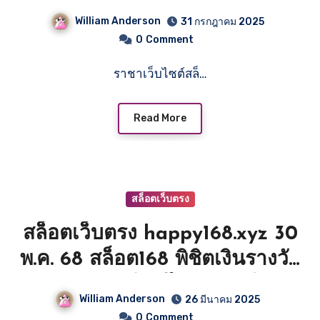
คนถึงติดใจ สล็อต PG แค่เกมหรือ
William Anderson
31 กรกฎาคม 2025
มีอะไรมากกว่านั้น พนัน เว็บเปิด
0
Comment
ใหม่ สล็อต168 ใหม่ล่าสุด Top 2
ราชาเว็บไซต์สล็…
by Melodee
Read More
สล็อตเว็บตรง
สล็อตเว็บตรง happy168.xyz 30
พ.ค. 68 สล็อต168 พิชิตเงินรางวัล
สูง ระบบเสถียร ไม่สะดุด มีเกม
William Anderson
26 มีนาคม 2025
มากว่า 5,000 เกมบาคาร่า ยิง
0
Comment