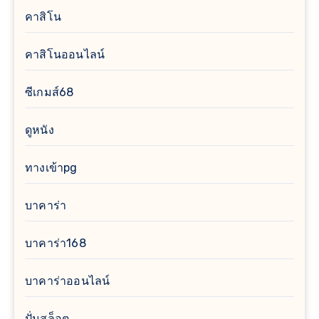
คาสิโน
คาสิโนออนไลน์
ซีเกมส์68
ดูหนัง
ทางเข้าpg
บาคาร่า
บาคาร่า168
บาคาร่าออนไลน์
ปั่นสล็อต