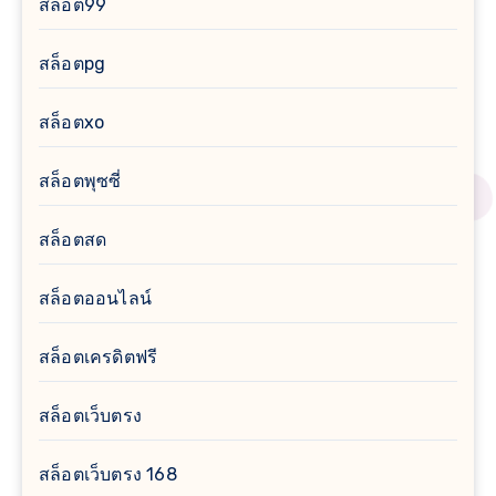
สล็อต99
สล็อตpg
สล็อตxo
สล็อตพุซซี่
สล็อตสด
สล็อตออนไลน์
สล็อตเครดิตฟรี
สล็อตเว็บตรง
สล็อตเว็บตรง 168