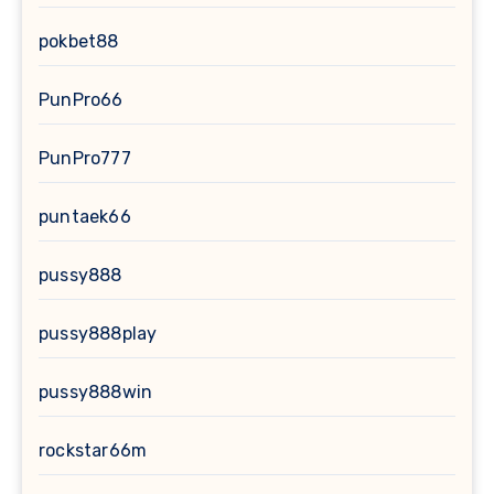
pokbet88
PunPro66
PunPro777
puntaek66
pussy888
pussy888play
pussy888win
rockstar66m