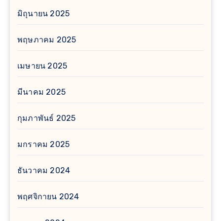
มิถุนายน 2025
พฤษภาคม 2025
เมษายน 2025
มีนาคม 2025
กุมภาพันธ์ 2025
มกราคม 2025
ธันวาคม 2024
พฤศจิกายน 2024