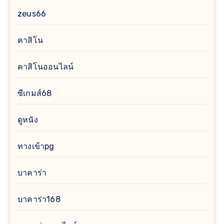
zeus66
คาสิโน
คาสิโนออนไลน์
ซีเกมส์68
ดูหนัง
ทางเข้าpg
บาคาร่า
บาคาร่า168