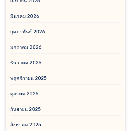
เมษายน 2026
มีนาคม 2026
กุมภาพันธ์ 2026
มกราคม 2026
ธันวาคม 2025
พฤศจิกายน 2025
ตุลาคม 2025
กันยายน 2025
สิงหาคม 2025