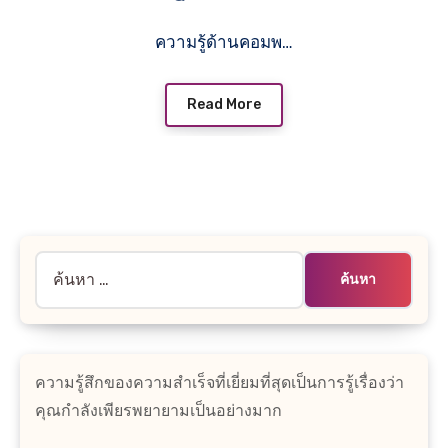
ความรู้ด้านคอมพ…
Read More
ค้นหา
สำหรับ:
ความรู้สึกของความสำเร็จที่เยี่ยมที่สุดเป็นการรู้เรื่องว่า
คุณกำลังเพียรพยายามเป็นอย่างมาก