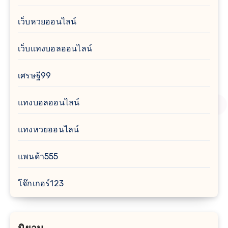
เว็บหวยออนไลน์
เว็บแทงบอลออนไลน์
เศรษฐี99
แทงบอลออนไลน์
แทงหวยออนไลน์
แพนด้า555
โจ๊กเกอร์123