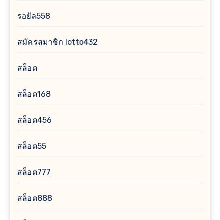
รอยัล558
สมัครสมาชิก lotto432
สล็อต
สล็อต168
สล็อต456
สล็อต55
สล็อต777
สล็อต888