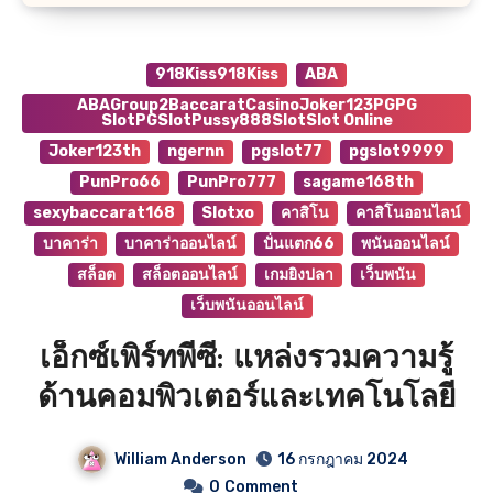
918Kiss918Kiss
ABA
ABAGroup2BaccaratCasinoJoker123PGPG
SlotPGSlotPussy888SlotSlot Online
Joker123th
ngernn
pgslot77
pgslot9999
PunPro66
PunPro777
sagame168th
sexybaccarat168
Slotxo
คาสิโน
คาสิโนออนไลน์
บาคาร่า
บาคาร่าออนไลน์
ปั่นแตก66
พนันออนไลน์
สล็อต
สล็อตออนไลน์
เกมยิงปลา
เว็บพนัน
เว็บพนันออนไลน์
เอ็กซ์เพิร์ทพีซี: แหล่งรวมความรู้
ด้านคอมพิวเตอร์และเทคโนโลยี
William Anderson
16 กรกฎาคม 2024
0
Comment