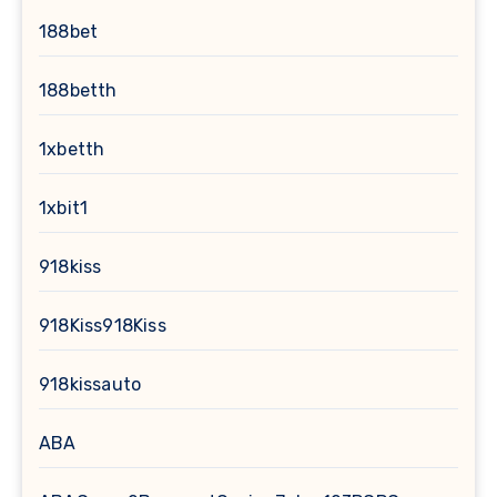
188bet
188betth
1xbetth
1xbit1
918kiss
918Kiss918Kiss
918kissauto
ABA