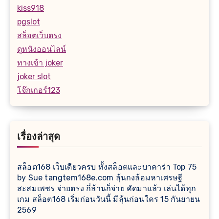
kiss918
pgslot
สล็อตเว็บตรง
ดูหนังออนไลน์
ทางเข้า joker
joker slot
โจ๊กเกอร์123
เรื่องล่าสุด
สล็อต168 เว็บเดียวครบ ทั้งสล็อตและบาคาร่า Top 75
by Sue tangtem168e.com ลุ้นกงล้อมหาเศรษฐี
สะสมเพชร จ่ายตรง กี่ล้านก็จ่าย คัดมาแล้ว เล่นได้ทุก
เกม สล็อต168 เริ่มก่อนวันนี้ มีลุ้นก่อนใคร 15 กันยายน
2569