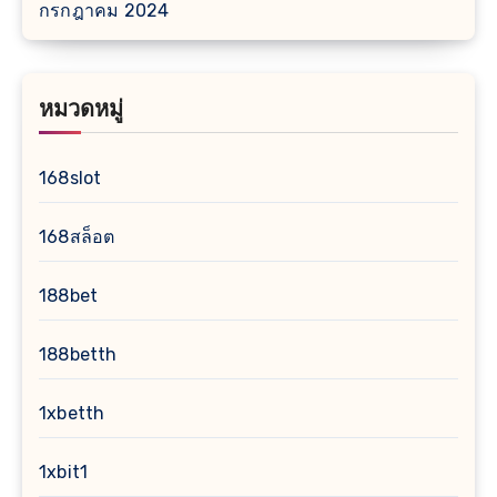
กรกฎาคม 2024
หมวดหมู่
168slot
168สล็อต
188bet
188betth
1xbetth
1xbit1