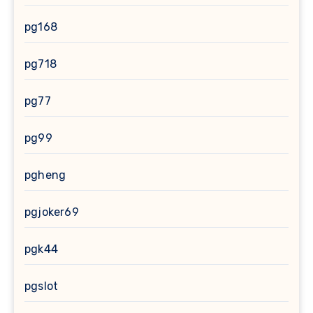
pg168
pg718
pg77
pg99
pgheng
pgjoker69
pgk44
pgslot