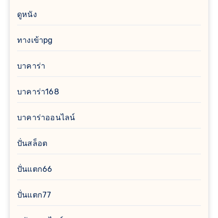
ดูหนัง
ทางเข้าpg
บาคาร่า
บาคาร่า168
บาคาร่าออนไลน์
ปั่นสล็อต
ปั่นแตก66
ปั่นแตก77