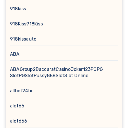
918kiss
918Kiss918Kiss
918kissauto
ABA
ABAGroup2BaccaratCasinoJoker123PGPG
SlotPGSlotPussy888SlotSlot Online
allbet24hr
alot66
alot666