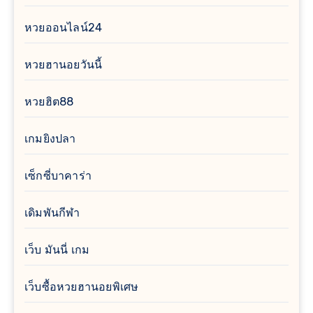
หวยออนไลน์24
หวยฮานอยวันนี้
หวยฮิต88
เกมยิงปลา
เซ็กซี่บาคาร่า
เดิมพันกีฬา
เว็บ มันนี่ เกม
เว็บซื้อหวยฮานอยพิเศษ