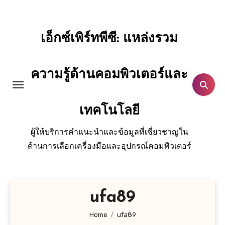
Skip
to
content
เอ็กซ์เพิร์ทพีซี: แหล่งรวม
ความรู้ด้านคอมพิวเตอร์และ
เทคโนโลยี
ผู้ให้บริการคำแนะนำและข้อมูลที่เชี่ยวชาญใน
ด้านการเลือกเครื่องมือและอุปกรณ์คอมพิวเตอร์
ufa89
Home
ufa89