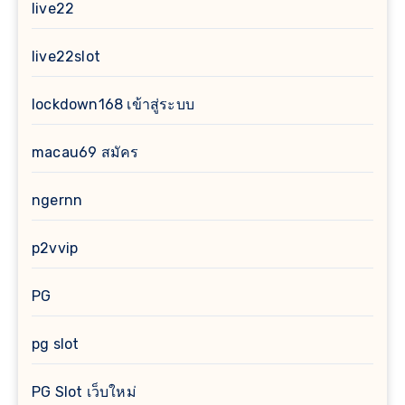
live22
live22slot
lockdown168 เข้าสู่ระบบ
macau69 สมัคร
ngernn
p2vvip
PG
pg slot
PG Slot เว็บใหม่