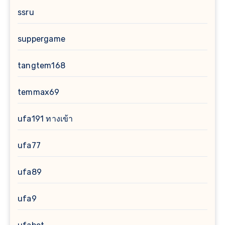
ssru
suppergame
tangtem168
temmax69
ufa191 ทางเข้า
ufa77
ufa89
ufa9