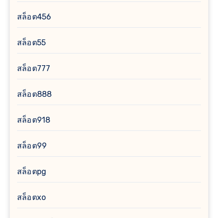
สล็อต456
สล็อต55
สล็อต777
สล็อต888
สล็อต918
สล็อต99
สล็อตpg
สล็อตxo