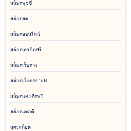
สล็อตพุซซี่
สล็อตสด
สล็อตออนไลน์
สล็อตเครดิตฟรี
สล็อตเว็บตรง
สล็อตเว็บตรง 168
สล็อตเเครดิตฟรี
สล็อตแตกดี
สูตรสล็อต