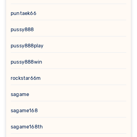
puntaek66
pussy888
pussy888play
pussy888win
rockstar66m
sagame
sagame168
sagame168th