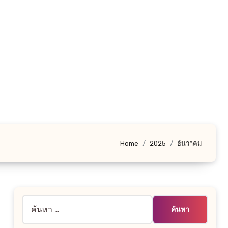
Home
2025
ธันวาคม
ค้นหา
สำหรับ: