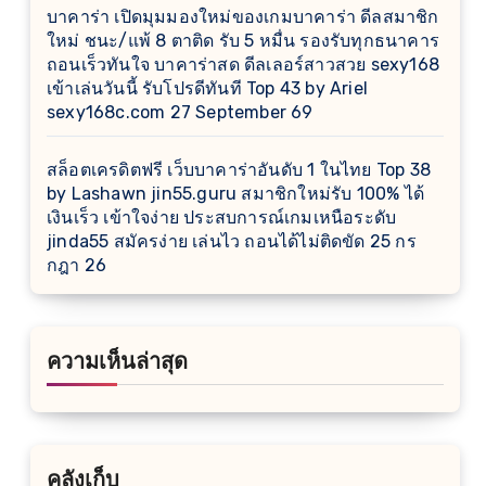
บาคาร่า เปิดมุมมองใหม่ของเกมบาคาร่า ดีลสมาชิก
ใหม่ ชนะ/แพ้ 8 ตาติด รับ 5 หมื่น รองรับทุกธนาคาร
ถอนเร็วทันใจ บาคาร่าสด ดีลเลอร์สาวสวย sexy168
เข้าเล่นวันนี้ รับโปรดีทันที Top 43 by Ariel
sexy168c.com 27 September 69
สล็อตเครดิตฟรี เว็บบาคาร่าอันดับ 1 ในไทย Top 38
by Lashawn jin55.guru สมาชิกใหม่รับ 100% ได้
เงินเร็ว เข้าใจง่าย ประสบการณ์เกมเหนือระดับ
jinda55 สมัครง่าย เล่นไว ถอนได้ไม่ติดขัด 25 กร
กฎา 26
ความเห็นล่าสุด
คลังเก็บ