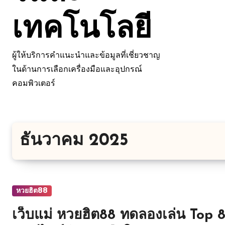
เทคโนโลยี
ผู้ให้บริการคำแนะนำและข้อมูลที่เชี่ยวชาญ
ในด้านการเลือกเครื่องมือและอุปกรณ์
คอมพิวเตอร์
ธันวาคม 2025
หวยฮิต88
เว็บแม่ หวยฮิต88 ทดลองเล่น Top 