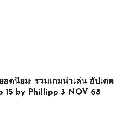
อดนิยม: รวมเกมน่าเล่น อัปเดต
ม่ ใหม่ล่าสุด Top 15 by Phillipp 3 NOV 68