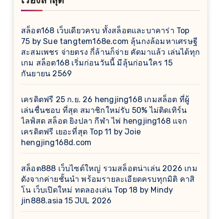
เรื่องล่าสุด
สล็อต168 เว็บเดียวครบ ทั้งสล็อตและบาคาร่า Top
75 by Sue tangtem168e.com ลุ้นกงล้อมหาเศรษฐี
สะสมเพชร จ่ายตรง กี่ล้านก็จ่าย คัดมาแล้ว เล่นได้ทุก
เกม สล็อต168 เริ่มก่อนวันนี้ มีลุ้นก่อนใคร 15
กันยายน 2569
เครดิตฟรี 25 ก.ย. 26 hengjing168 เกมสล็อต ที่ผู้
เล่นชื่นชอบ ที่สุด สมาชิกใหม่รับ 50% ไม่ติดเทิร์น
ไลฟ์สด สล็อต ยิงปลา กีฬา ไพ่ hengjing168 แจก
เครดิตฟรี เยอะที่สุด Top 11 by Joie
hengjing168d.com
สล็อต888 เว็บไซต์ใหญ่ รวมสล็อตน่าเล่น 2026 เกม
ดังจากค่ายชั้นนำ พร้อมรายละเอียดครบทุกมิติ คาสิ
โน เว็บเปิดใหม่ ทดลองเล่น Top 18 by Mindy
jin888.asia 15 JUL 2026