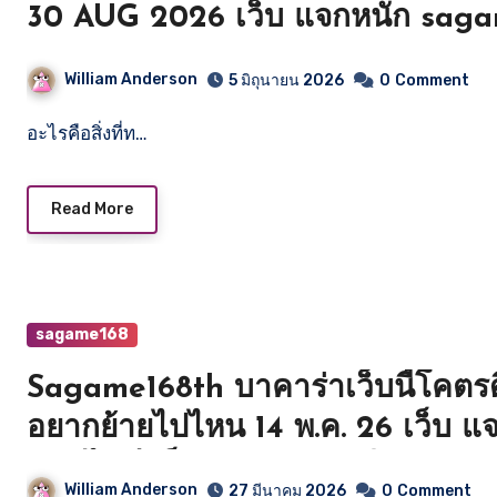
30 AUG 2026 เว็บ แจกหนัก sagame168th
Top 27 by Milagros
William Anderson
5 มิถุนายน 2026
0
Comment
อะไรคือสิ่งที่ท…
Read More
sagame168
Sagame168th บาคาร่าเว็บนี้โคตรด
อยากย้ายไปไหน 14 พ.ค. 26 เว็บ 
ออนไลน์ เว็บแม่ เครดิตฟรี T
William Anderson
27 มีนาคม 2026
0
Comment