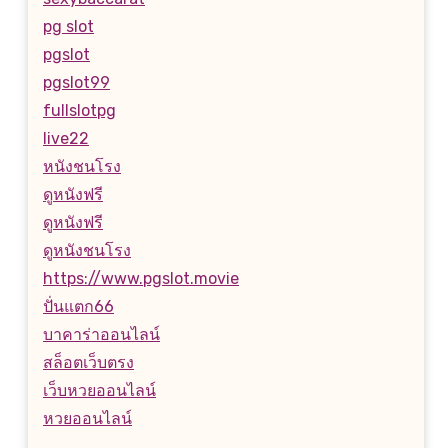
pg slot
pgslot
pgslot99
fullslotpg
live22
หนังชนโรง
ดูหนังฟรี
ดูหนังฟรี
ดูหนังชนโรง
https://www.pgslot.movie
ปั่นแตก66
บาคาร่าออนไลน์
สล็อตเว็บตรง
เว็บหวยออนไลน์
หวยออนไลน์