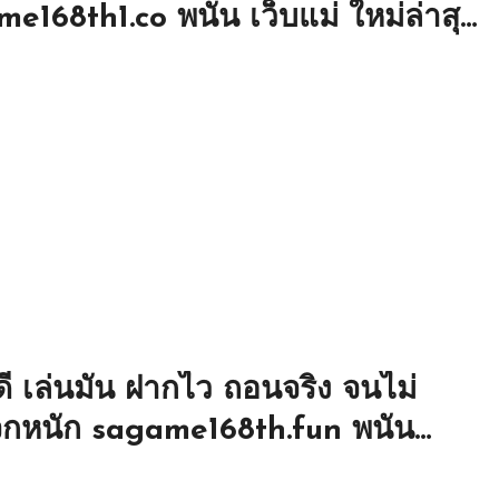
1.co พนัน เว็บแม่ ใหม่ล่าสุด
ี เล่นมัน ฝากไว ถอนจริง จนไม่
แจกหนัก sagame168th.fun พนัน
op 89 by Janell