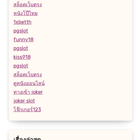
สล็อตเว็บตรง
หนังโป๊ไทย
1xbetth
pgslot
funny18
pgslot
kiss918
pgslot
สล็อตเว็บตรง
ดูหนังออนไลน์
ทางเข้า joker
joker slot
โจ๊กเกอร์123