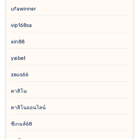
ufawinner
vip168sa
xin88
yaibet
zeus66
คาสิโน
คาสิโนออนไลน์
ซีเกมส์68