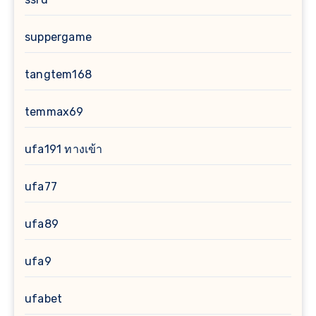
suppergame
tangtem168
temmax69
ufa191 ทางเข้า
ufa77
ufa89
ufa9
ufabet