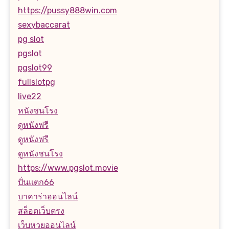
https://pussy888win.com
sexybaccarat
pg slot
pgslot
pgslot99
fullslotpg
live22
หนังชนโรง
ดูหนังฟรี
ดูหนังฟรี
ดูหนังชนโรง
https://www.pgslot.movie
ปั่นแตก66
บาคาร่าออนไลน์
สล็อตเว็บตรง
เว็บหวยออนไลน์