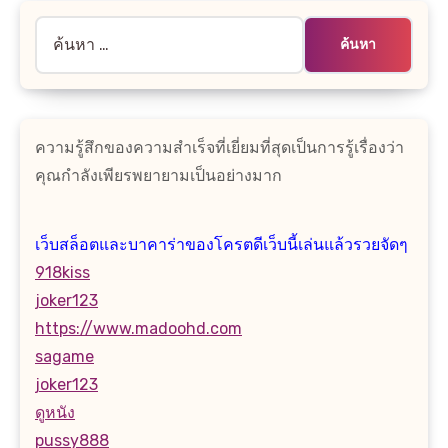
ค้นหา
สำหรับ:
ความรู้สึกของความสำเร็จที่เยี่ยมที่สุดเป็นการรู้เรื่องว่า
คุณกำลังเพียรพยายามเป็นอย่างมาก
เว็บสล็อตและบาคาร่าของโครตดีเว็บนี้เล่นแล้วรวยจัดๆ
918kiss
joker123
https://www.madoohd.com
sagame
joker123
ดูหนัง
pussy888