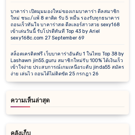
บาคาร่า เปิดมุมมองใหม่ของเกมบาคาร่า ดีลสมาชิก
ใหม่ ชนะ/แพ้ 8 ตาติด รับ 5 หมื่น รองรับทุกธนาคาร
ถอนเร็วทันใจ บาคาร่าสด ดีลเลอร์สาวสวย sexy168
เข้าเล่นวันนี้ รับโปรดีทันที Top 43 by Ariel
sexy168c.com 27 September 69
สล็อตเครดิตฟรี เว็บบาคาร่าอันดับ 1 ในไทย Top 38 by
Lashawn jin55.guru สมาชิกใหม่รับ 100% ได้เงินเร็ว
เข้าใจง่าย ประสบการณ์เกมเหนือระดับ jinda55 สมัคร
ง่าย เล่นไว ถอนได้ไม่ติดขัด 25 กรกฎา 26
ความเห็นล่าสุด
คลังเก็บ