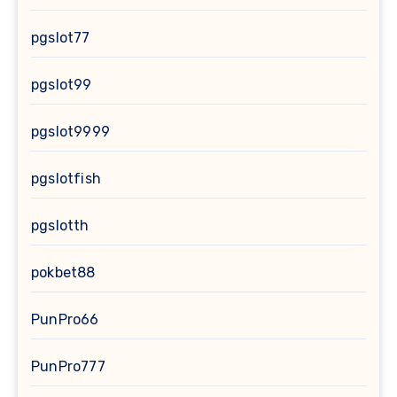
pgslot77
pgslot99
pgslot9999
pgslotfish
pgslotth
pokbet88
PunPro66
PunPro777