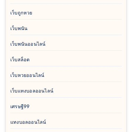
เว็บถูกหวย
เว็บพนัน
เว็บพนันออนไลน์
เว็บสล็อต
เว็บหวยออนไลน์
เว็บแทงบอลออนไลน์
เศรษฐี99
แทงบอลออนไลน์