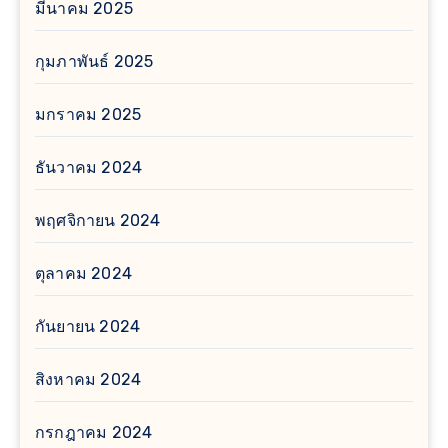
มีนาคม 2025
กุมภาพันธ์ 2025
มกราคม 2025
ธันวาคม 2024
พฤศจิกายน 2024
ตุลาคม 2024
กันยายน 2024
สิงหาคม 2024
กรกฎาคม 2024