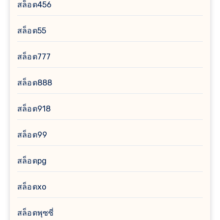
สล็อต456
สล็อต55
สล็อต777
สล็อต888
สล็อต918
สล็อต99
สล็อตpg
สล็อตxo
สล็อตพุซซี่