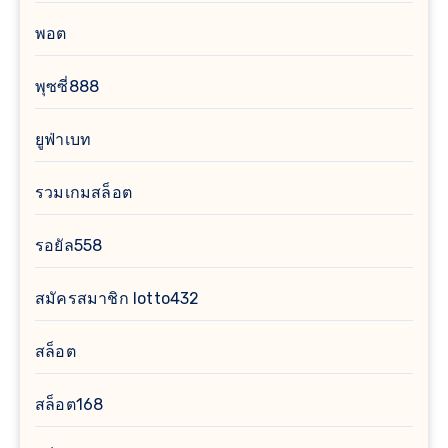
พอต
พุซซี่888
ยูฟ่าเบท
รวมเกมสล็อต
รอยัล558
สมัครสมาชิก lotto432
สล็อต
สล็อต168