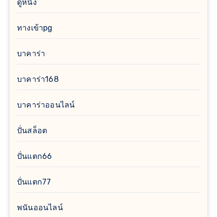
ดูหนัง
ทางเข้าpg
บาคาร่า
บาคาร่า168
บาคาร่าออนไลน์
ปั่นสล็อต
ปั่นแตก66
ปั่นแตก77
พนันออนไลน์