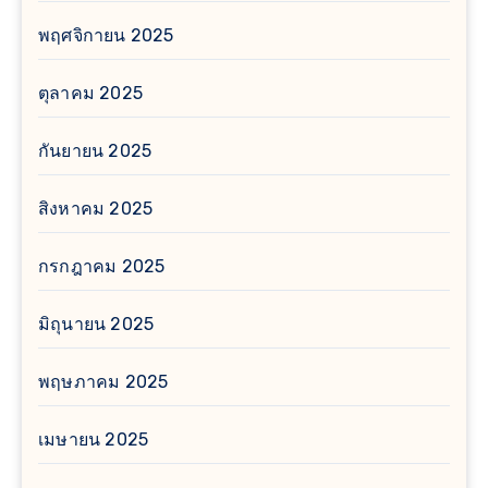
พฤศจิกายน 2025
ตุลาคม 2025
กันยายน 2025
สิงหาคม 2025
กรกฎาคม 2025
มิถุนายน 2025
พฤษภาคม 2025
เมษายน 2025