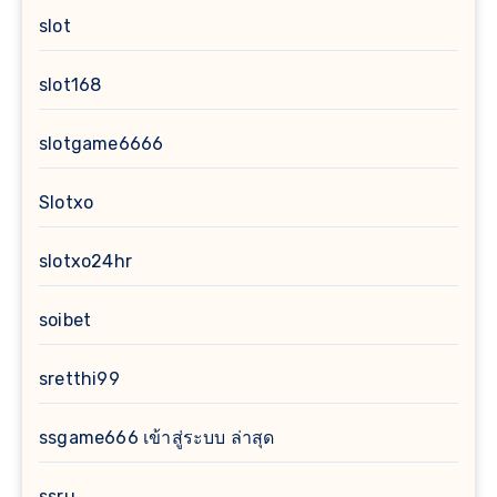
slot
slot168
slotgame6666
Slotxo
slotxo24hr
soibet
sretthi99
ssgame666 เข้าสู่ระบบ ล่าสุด
ssru