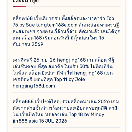
เรื่องล่าสุด
สล็อต168 เว็บเดียวครบ ทั้งสล็อตและบาคาร่า Top
75 by Sue tangtem168e.com ลุ้นกงล้อมหาเศรษฐี
สะสมเพชร จ่ายตรง กี่ล้านก็จ่าย คัดมาแล้ว เล่นได้ทุก
เกม สล็อต168 เริ่มก่อนวันนี้ มีลุ้นก่อนใคร 15
กันยายน 2569
เครดิตฟรี 25 ก.ย. 26 hengjing168 เกมสล็อต ที่ผู้
เล่นชื่นชอบ ที่สุด สมาชิกใหม่รับ 50% ไม่ติดเทิร์น
ไลฟ์สด สล็อต ยิงปลา กีฬา ไพ่ hengjing168 แจก
เครดิตฟรี เยอะที่สุด Top 11 by Joie
hengjing168d.com
สล็อต888 เว็บไซต์ใหญ่ รวมสล็อตน่าเล่น 2026 เกม
ดังจากค่ายชั้นนำ พร้อมรายละเอียดครบทุกมิติ คาสิ
โน เว็บเปิดใหม่ ทดลองเล่น Top 18 by Mindy
jin888.asia 15 JUL 2026