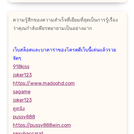
ความรู้สึกของความสำเร็จที่เยี่ยมที่สุดเป็นการรู้เรื่อง
ว่าคุณกำลังเพียรพยายามเป็นอย่างมาก
เว็บสล็อตและบาคาร่าของโครตดีเว็บนี้เล่นแล้วรวย
จัดๆ
918kiss
joker123
https://www.madoohd.com
sagame
joker123
ดูหนัง
pussy888
https://pussy888win.com
sexybaccarat