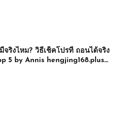
ีจริงไหม? วิธีเช็คโปรที่ ถอนได้จริง