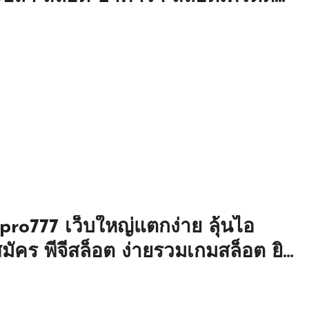
78 by Corina Hengjing168.tv 11
ro777 เว็บใหญ่แตกง่าย ลุ้นไอ
ัคร พีจีสล็อต ง่ายรวมเกมสล็อต ยิง
่นง่าย จ่ายจริง Top 10 by Fiona