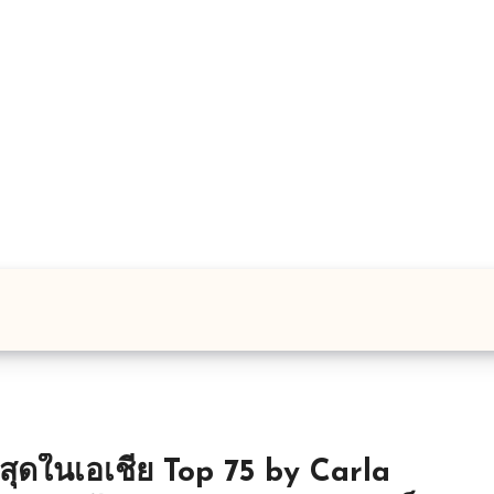
่สุดในเอเชีย Top 75 by Carla