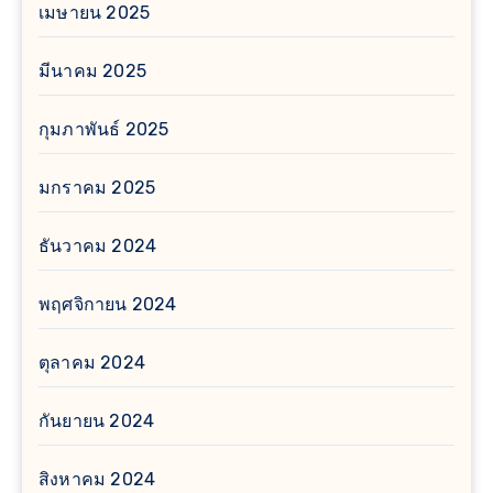
เมษายน 2025
มีนาคม 2025
กุมภาพันธ์ 2025
มกราคม 2025
ธันวาคม 2024
พฤศจิกายน 2024
ตุลาคม 2024
กันยายน 2024
สิงหาคม 2024