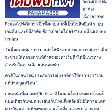
ก็ตามเคยเล่น
มาก่อน
เนื่องจากทุก
สิ่งมองโปร่งใสกว่า อีกทั้งค่ายเกมที่เป็นลิขสิทธิ์แท้ ระบบ
เกมลื่น และก็ที่สำคัญคือ “เบิกเงินได้จริง” แบบที่ไม่เคยพบ
มาก่อน
วันนี้ผมเลยต้องการมาเล่าให้ฟังจากประสบการณ์ตรง เผื่อ
จะช่วยให้หลายท่านที่กำลังมองหาเว็บดีๆได้มีแนวทาง
สำหรับในการเลือกเล่นนะครับ
คาสิโนออนไลน์ ประสบการณ์แรกที่ทำให้ทราบว่า “เกม
แท้สำคัญแค่ไหน”
ก่อนหน้านี้ผมเคยรู้สึกว่า คาสิโนออนไลน์ เกมค่ายไหนก็
แบบเดียวกันหมด จะเล่นเว็บไหนก็ผลลัพธ์ไม่มีความแตก
ต่างกัน แต่ว่าเพียงพอมาเล่นเว็บที่รวมเฉพาะค่ายเกม