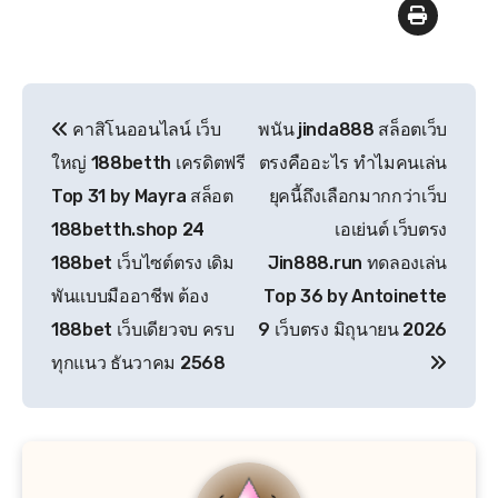
แนะแนว
คาสิโนออนไลน์ เว็บ
พนัน jinda888 สล็อตเว็บ
เรื่อง
ใหญ่ 188betth เครดิตฟรี
ตรงคืออะไร ทำไมคนเล่น
Top 31 by Mayra สล็อต
ยุคนี้ถึงเลือกมากกว่าเว็บ
188betth.shop 24
เอเย่นต์ เว็บตรง
188bet เว็บไซต์ตรง เดิม
Jin888.run ทดลองเล่น
พันแบบมืออาชีพ ต้อง
Top 36 by Antoinette
188bet เว็บเดียวจบ ครบ
9 เว็บตรง มิถุนายน 2026
ทุกแนว ธันวาคม 2568