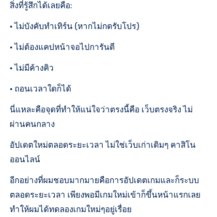
สิ่งที่รู้สึกได้เลยคือ:
• ไม่บังคับทำเทิร์น (หากไม่กดรับโปร)
• ไม่ต้องแคปหน้าจอไปการันตี
• ไม่มีค้างคิว
• ถอนเวลาใดก็ได้
นี่แหละคือจุดที่ทำให้แน่ใจว่าตรงนี้คือ เว็บตรงจริง ไม่
ผ่านคนกลาง
อัปเดตใหม่ตลอดระยะเวลา ไม่ใช่เว็บเก่าเดิมๆ คาสิโน
ออนไลน์
อีกอย่างที่ผมชอบมากมายคือการอัปเดตเกมและก็ระบบ
ตลอดระยะเวลา เพียงพอมีเกมใหม่เข้าก็ขึ้นหน้าแรกเลย
ทำให้ผมได้ทดลองเกมใหม่ๆอยู่เรื่อย