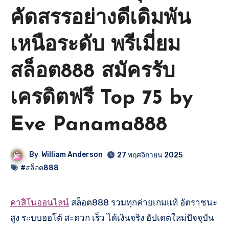
คัดสรรอย่างดีเดิมพัน
เหนือระดับ พรีเมี่ยม
สล็อต888 สมัครรับ
เครดิตฟรี Top 75 by
Eve Panama888
By
William Anderson
27 พฤศจิกายน 2025
#สล็อต888
คาสิโนออนไลน์
สล็อต888 รวมทุกค่ายเกมแท้ อัตราชนะ
สูง ระบบออโต้ สะดวก เร็ว ได้เงินจริง อัปเดตใหม่ปัจจุบัน