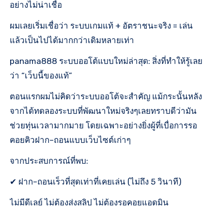
อย่างไม่น่าเชื่อ
ผมเลยเริ่มเชื่อว่า ระบบเกมแท้ + อัตราชนะจริง = เล่น
แล้วเป็นไปได้มากกว่าเดิมหลายเท่า
panama888 ระบบออโต้แบบใหม่ล่าสุด: สิ่งที่ทำให้รู้เลย
ว่า “เว็บนี้ของแท้”
ตอนแรกผมไม่คิดว่าระบบออโต้จะสำคัญ แม้กระนั้นหลัง
จากได้ทดลองระบบที่พัฒนาใหม่จริงๆเลยทราบดีว่ามัน
ช่วยทุ่นเวลามากมาย โดยเฉพาะอย่างยิ่งผู้ที่เบื่อการรอ
คอยคิวฝาก–ถอนแบบเว็บไซต์เก่าๆ
จากประสบการณ์ที่พบ:
✔ ฝาก–ถอนเร็วที่สุดเท่าที่เคยเล่น (ไม่ถึง 5 วินาที)
ไม่มีดีเลย์ ไม่ต้องส่งสลิป ไม่ต้องรอคอยแอดมิน