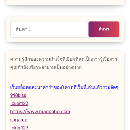
สล็อตเครดิตฟรี ไม่ต้องฝากก่อน เล่นได้
ถอนจริง สิงหาคม 68
ค้นหา
สำหรับ:
ความรู้สึกของความสำเร็จที่เยี่ยมที่สุดเป็นการรู้เรื่องว่า
คุณกำลังเพียรพยายามเป็นอย่างมาก
เว็บสล็อตและบาคาร่าของโครตดีเว็บนี้เล่นแล้วรวยจัดๆ
918kiss
joker123
https://www.madoohd.com
sagame
joker123