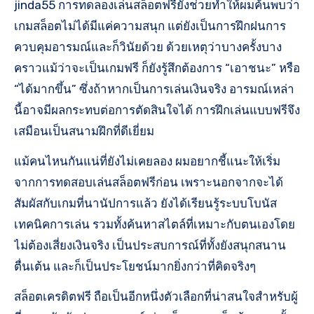
jinda55 การทดลองเล่นสล็อตฟรียังช่วยทำให้ผมค้นพบว่า
เกมสล็อตไม่ได้มีแค่ความสนุก แต่ยังเป็นการฝึกฝนการ
ควบคุมอารมณ์และก็วินัยด้วย ด้วยเหตุว่าบางครั้งบาง
คราวแม้ว่าจะเป็นเกมฟรี ก็ยังรู้สึกต้องการ “เอาชนะ” หรือ
“ได้มากขึ้น” ซึ่งถ้าหากเป็นการเล่นเงินจริง อารมณ์เหล่า
นี้อาจมีผลกระทบต่อการตัดสินใจได้ การฝึกเล่นแบบฟรีจึง
เสมือนเป็นสนามฝึกที่ดีเยี่ยม
แม้คนไหนกันแน่ที่ยังไม่เคยลอง ผมอยากชี้แนะให้เริ่ม
จากการทดสอบเล่นสล็อตฟรีก่อน เพราะนอกจากจะได้
สัมผัสกับเกมที่นานัปการแล้ว ยังได้เรียนรู้ระบบโบนัส
เทคนิคการเล่น รวมทั้งค้นหาสไตล์ที่เหมาะกับตนเองโดย
ไม่ต้องเสี่ยงเงินจริง เป็นประสบการณ์ที่ทั้งยังสนุกสนาน
ตื่นเต้น และก็เป็นประโยชน์มากยิ่งกว่าที่คิดจริงๆ
สล็อตเครดิตฟรี ถือเป็นอีกหนึ่งตัวเลือกที่น่าสนใจสำหรับผู้