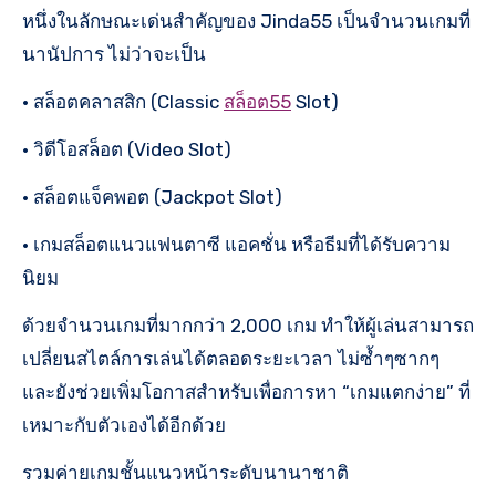
หนึ่งในลักษณะเด่นสำคัญของ Jinda55 เป็นจำนวนเกมที่
นานัปการ ไม่ว่าจะเป็น
• สล็อตคลาสสิก (Classic
สล็อต55
Slot)
• วิดีโอสล็อต (Video Slot)
• สล็อตแจ็คพอต (Jackpot Slot)
• เกมสล็อตแนวแฟนตาซี แอคชั่น หรือธีมที่ได้รับความ
นิยม
ด้วยจำนวนเกมที่มากกว่า 2,000 เกม ทำให้ผู้เล่นสามารถ
เปลี่ยนสไตล์การเล่นได้ตลอดระยะเวลา ไม่ซ้ำๆซากๆ
และยังช่วยเพิ่มโอกาสสำหรับเพื่อการหา “เกมแตกง่าย” ที่
เหมาะกับตัวเองได้อีกด้วย
รวมค่ายเกมชั้นแนวหน้าระดับนานาชาติ