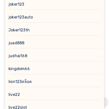
joker123
joker123auto
Joker123th
juad888
judhai168
kingdom66
lion123สล็อต
live22
live22slot