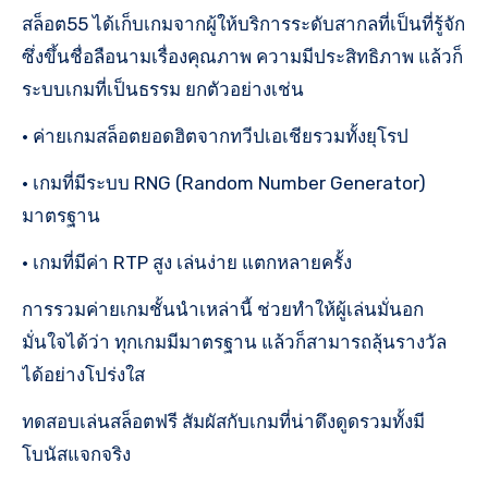
สล็อต55 ได้เก็บเกมจากผู้ให้บริการระดับสากลที่เป็นที่รู้จัก
ซึ่งขึ้นชื่อลือนามเรื่องคุณภาพ ความมีประสิทธิภาพ แล้วก็
ระบบเกมที่เป็นธรรม ยกตัวอย่างเช่น
• ค่ายเกมสล็อตยอดฮิตจากทวีปเอเชียรวมทั้งยุโรป
• เกมที่มีระบบ RNG (Random Number Generator)
มาตรฐาน
• เกมที่มีค่า RTP สูง เล่นง่าย แตกหลายครั้ง
การรวมค่ายเกมชั้นนำเหล่านี้ ช่วยทำให้ผู้เล่นมั่นอก
มั่นใจได้ว่า ทุกเกมมีมาตรฐาน แล้วก็สามารถลุ้นรางวัล
ได้อย่างโปร่งใส
ทดสอบเล่นสล็อตฟรี สัมผัสกับเกมที่น่าดึงดูดรวมทั้งมี
โบนัสแจกจริง