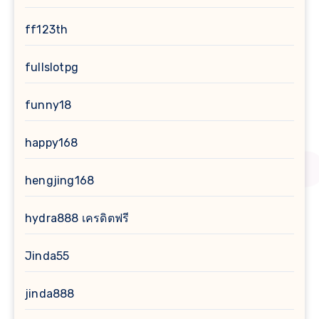
ff123th
fullslotpg
funny18
happy168
hengjing168
hydra888 เครดิตฟรี
Jinda55
jinda888