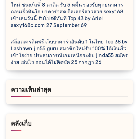
ใหม่ ชนะ/แพ้ 8 ตาติด รับ 5 หมื่น รองรับทุกธนาคาร
ถอนเร็วทันใจ บาคาร่าสด ดีลเลอร์สาวสวย sexy168
เข้าเล่นวันนี้ รับโปรดีทันที Top 43 by Ariel
sexy168c.com 27 September 69
สล็อตเครดิตฟรี เว็บบาคาร่าอันดับ 1 ในไทย Top 38 by
Lashawn jin55.guru สมาชิกใหม่รับ 100% ได้เงินเร็ว
เข้าใจง่าย ประสบการณ์เกมเหนือระดับ jinda55 สมัคร
ง่าย เล่นไว ถอนได้ไม่ติดขัด 25 กรกฎา 26
ความเห็นล่าสุด
คลังเก็บ