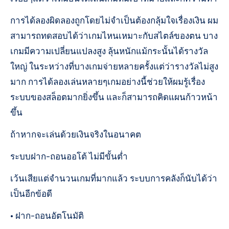
การได้ลองผิดลองถูกโดยไม่จำเป็นต้องกลุ้มใจเรื่องเงิน ผม
สามารถทดสอบได้ว่าเกมไหนเหมาะกับสไตล์ของตน บาง
เกมมีความเปลี่ยนแปลงสูง ลุ้นหนักแม้กระนั้นได้รางวัล
ใหญ่ ในระหว่างที่บางเกมจ่ายหลายครั้งแต่ว่ารางวัลไม่สูง
มาก การได้ลองเล่นหลายๆเกมอย่างนี้ช่วยให้ผมรู้เรื่อง
ระบบของสล็อตมากยิ่งขึ้น และก็สามารถคิดแผนก้าวหน้า
ขึ้น
ถ้าหากจะเล่นด้วยเงินจริงในอนาคต
ระบบฝาก-ถอนออโต้ ไม่มีขั้นต่ำ
เว้นเสียแต่จำนวนเกมที่มากแล้ว ระบบการคลังก็นับได้ว่า
เป็นอีกข้อดี
• ฝาก-ถอนอัตโนมัติ