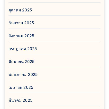
ตุลาคม 2025
กันยายน 2025
สิงหาคม 2025
กรกฎาคม 2025
มิถุนายน 2025
พฤษภาคม 2025
เมษายน 2025
มีนาคม 2025