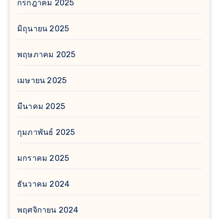
กรกฎาคม 2025
มิถุนายน 2025
พฤษภาคม 2025
เมษายน 2025
มีนาคม 2025
กุมภาพันธ์ 2025
มกราคม 2025
ธันวาคม 2024
พฤศจิกายน 2024