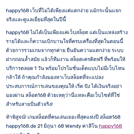
happy168 เว็บที่ไม่ได้เพียงแค่แตกง่าย แม้กระนั้นแจก
จริงและดูแลเยี่ยมที่สุดในปีนี้
happy168 ไม่ได้เป็นเพียงแค่เว็บสล็อต แต่เป็นแหล่งสร้าง
รายได้และก็ความเบิกบานใจที่ครบเครื่องที่สุดในตอนนี้
ด้วยการรวมเกมจากทุกค่าย ยืนยันความแตกง่าย ระบบ
ฝากถอนล้ำสมัย แล้วก็ทีมงาน สล็อตเครดิตฟรี ที่พร้อมให้
บริการตลอด 1 วัน พร้อมโปรโมชั่นเด็ดแบบไม่มีเว็บไหน
กล้าให้ ถ้าคุณกำลังมองหาเว็บสล็อตที่จะแปลง
ประสบการณ์การเล่นของคุณให้ เริ่ด ปัง ได้เงินจริงอย่า
มองผ่าน สล็อต168 ด้วยเหตุว่านี่แหละคือเว็บไซต์ที่ใช่
สำหรับสายปั่นตัวจริง!
ท้าพิสูจน์! เกมสล็อตที่คนเล่นเยอะที่สุดแห่งปี สล็อต168
happy168.de 21 มิถุนา 68 Wendy คาสิโน
happy168