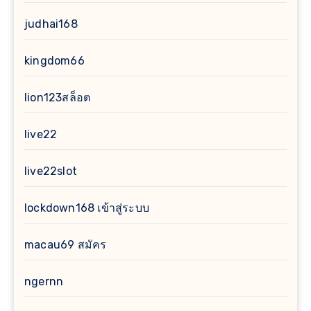
judhai168
kingdom66
lion123สล็อต
live22
live22slot
lockdown168 เข้าสู่ระบบ
macau69 สมัคร
ngernn