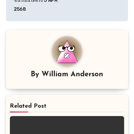
ชั่น ถอนได้จริง 5 APR
2568
By
William Anderson
Related Post