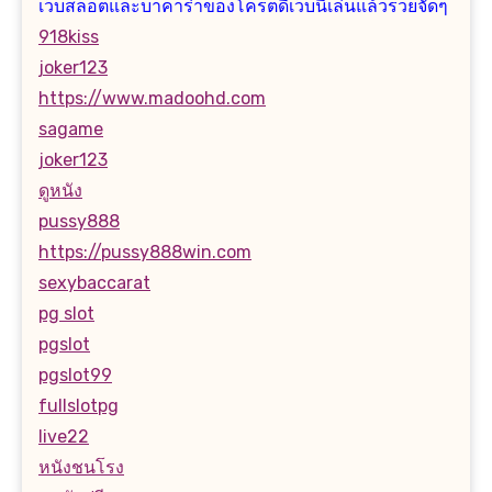
เว็บสล็อตและบาคาร่าของโครตดีเว็บนี้เล่นแล้วรวยจัดๆ
918kiss
joker123
https://www.madoohd.com
sagame
joker123
ดูหนัง
pussy888
https://pussy888win.com
sexybaccarat
pg slot
pgslot
pgslot99
fullslotpg
live22
หนังชนโรง