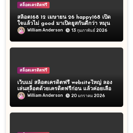
สล็อตเครดิตฟรี
สล็อต168 12 เมษายน 26 happy168 เปิด
ใจแล้วไม่ good มาเปิดยูสกันดีกว่า หมุน
กงล้อรับเงินสด อัตราจ่ายสูง เล่นเสีย จ่าย
William Anderson
13 กุมภาพันธ์ 2026
คืน happy168 สมัครลุ้นรับล้าน Top 91 by
Leora happy168.casa
สล็อตเครดิตฟรี
เว็บแม่ สล็อตเครดิตฟรี websiteใหญ่ ลอง
เล่นสล็อตด้วยเครดิตฟรีก่อน แล้วค่อยเลือก
เกมที่เข้าทาง เครดิตฟรี Top 98 by
William Anderson
20 มกราคม 2026
Pauline jin55.xyz 18 MAR 69 casino