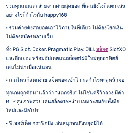
รวมทุกเกมแตกง่ายจากค่ายสุดยอด ที่เล่นยังไงก็แตก เล่น
อย่างไรก็กำไรกับ happy168
• รวมค่ายดังสุดยอดเอาไว้ภายในที่เดียว ไม่ต้องโยกเงิน
ไม่ต้องสมัครหลายเว็บ
ทั้ง PG Slot, Joker, Pragmatic Play, JILI,
สล็อต
SlotXO
และอีกเยอะ พร้อมอัปเดตเกมสล็อต168ใหม่ทุกอาทิตย์
เล่นไม่น่าเบื่อแน่นอน
• เกมไหนก็แตกง่าย แจ็คพอตเข้าไว ผลกำไรทะลุหน้าจอ
ทุกเกมถูกคัดมาแล้วว่า “แตกจริง” ไม่ใช่แค่รีวิวลวง มีค่า
RTP สูง ภาพสวย เล่นสล็อต168ง่าย เหมาะสมกับทั้งมือ
ใหม่และมือโปร
• ฟีเจอร์เด็ด กราฟิกปัง เล่นสนุกจนถึงหยุดมิได้