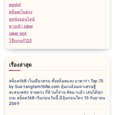
pgslot
สล็อตเว็บตรง
ดูหนังออนไลน์
ทางเข้า joker
joker slot
โจ๊กเกอร์123
เรื่องล่าสุด
สล็อต168 เว็บเดียวครบ ทั้งสล็อตและบาคาร่า Top 75
by Sue tangtem168e.com ลุ้นกงล้อมหาเศรษฐี
สะสมเพชร จ่ายตรง กี่ล้านก็จ่าย คัดมาแล้ว เล่นได้ทุก
เกม สล็อต168 เริ่มก่อนวันนี้ มีลุ้นก่อนใคร 15 กันยายน
2569