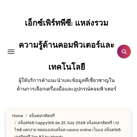
Skip
to
content
เอ็กซ์เพิร์ทพีซี: แหล่งรวม
ความรู้ด้านคอมพิวเตอร์และ
เทคโนโลยี
ผู้ให้บริการคำแนะนำและข้อมูลที่เชี่ยวชาญใน
ด้านการเลือกเครื่องมือและอุปกรณ์คอมพิวเตอร์
Home
สล็อตเครดิตฟรี
สล็อต168 happy168.de 25 July 2568 สล็อตเครดิตฟรี เวป
ไซต์ แตกง่าย ทดลองเล่นสล็อต casino online เว็บแม่ สล็อต168
เครดิตฟรี Top 83 by Wendy