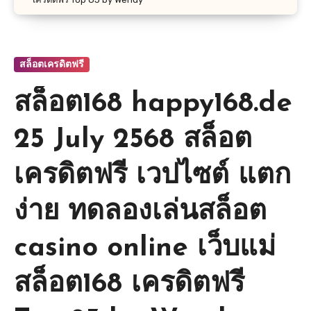
สล็อตเครดิตฟรี
สล็อต168 happy168.de
25 July 2568 สล็อต
เครดิตฟรี เวปไซต์ แตก
ง่าย ทดลองเล่นสล็อต
casino online เว็บแม่
สล็อต168 เครดิตฟรี