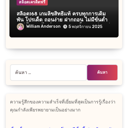
สล็อตเครดิตฟรี
สล็อต168 เกมลิขสิทธิ์แท้ ครบทุกการเดิม
พัน โปรเด็ด ถอนง่าย ฝากถอน ไม่มีขั่นต่ำ
คาสิโนออนไลน์ระดับ VIP สล็อตเครดิตฟรี
William Anderson
5 พฤศจิกายน 2025
สร้างรายได้ง่ายๆ ลุยเลย Top 48 by Dann
happy168.uk 16 ธันวา 68
ค้นหา
สำหรับ:
ความรู้สึกของความสำเร็จที่เยี่ยมที่สุดเป็นการรู้เรื่องว่า
คุณกำลังเพียรพยายามเป็นอย่างมาก