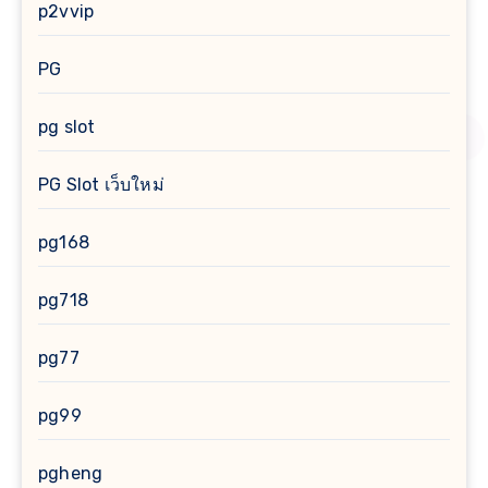
p2vvip
PG
pg slot
PG Slot เว็บใหม่
pg168
pg718
pg77
pg99
pgheng