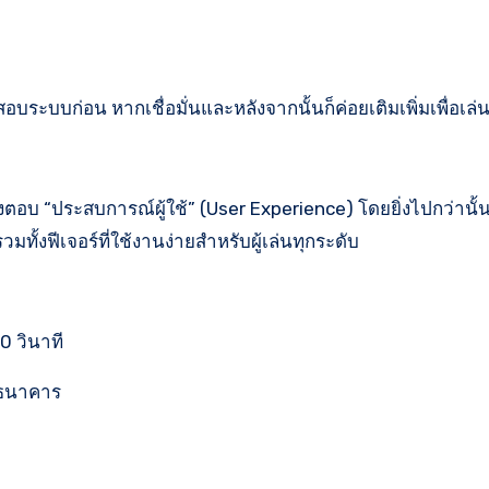
สอบระบบก่อน หากเชื่อมั่นและหลังจากนั้นก็ค่อยเติมเพิ่มเพื่อเล
 “ประสบการณ์ผู้ใช้” (User Experience) โดยยิ่งไปกว่านั้น ท
ั้งฟีเจอร์ที่ใช้งานง่ายสำหรับผู้เล่นทุกระดับ
0 วินาที
ชีธนาคาร