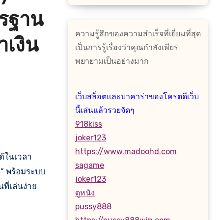
ตรฐาน
ความรู้สึกของความสำเร็จที่เยี่ยมที่สุด
ำเงิน
เป็นการรู้เรื่องว่าคุณกำลังเพียร
พยายามเป็นอย่างมาก
เว็บสล็อตและบาคาร่าของโครตดีเว็บ
นี้เล่นแล้วรวยจัดๆ
918kiss
joker123
https://www.madoohd.com
ด้ในเวลา
sagame
้น” พร้อมระบบ
joker123
ที่เล่นง่าย
ดูหนัง
pussy888