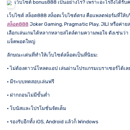
เว็บไซต์ bonus888 เป็นอย่างไร? เพราะอะไรถึงได้รับค
เว็บไซต์ สล็อต888 สล็อตเว็บไซต์ตรง คือแพลตฟอร์มที่ให้
สล็อต888
Joker Gaming, Pragmatic Play, JILI หรือค่ายส
เลือกเล่นเกมได้หลากหลายสไตล์ตามความพอใจ ดังเช่นว่า สล็อ
แจ็คพอตใหญ่
ลักษณะเด่นที่ทำให้เว็บไซต์สล็อตเป็นที่นิยม:
• ไม่ต้องดาวน์โหลดแอป เล่นผ่านโปรแกรมเบราเซอร์ได้เล
• มีระบบทดสอบเล่นฟรี
• ฝากถอนไม่มีขั้นต่ำ
• โบนัสและโปรโมชั่นจัดเต็ม
• รองรับอีกทั้ง iOS, Android แล้วก็ Windows