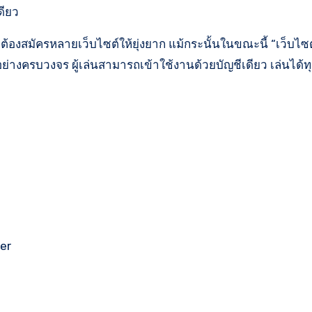
ดียว
องสมัครหลายเว็บไซต์ให้ยุ่งยาก แม้กระนั้นในขณะนี้ “เว็บไซ
อย่างครบวงจร ผู้เล่นสามารถเข้าใช้งานด้วยบัญชีเดียว เล่นได้ท
ier