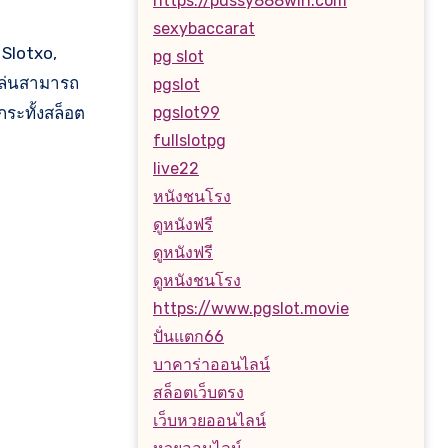
https://pussy888win.com
sexybaccarat
 Slotxo,
pg slot
้เล่นสามารถ
pgslot
กระทั้งสล็อต
pgslot99
fullslotpg
live22
หนังชนโรง
ดูหนังฟรี
ดูหนังฟรี
ดูหนังชนโรง
https://www.pgslot.movie
ปั่นแตก66
บาคาร่าออนไลน์
สล็อตเว็บตรง
เว็บหวยออนไลน์