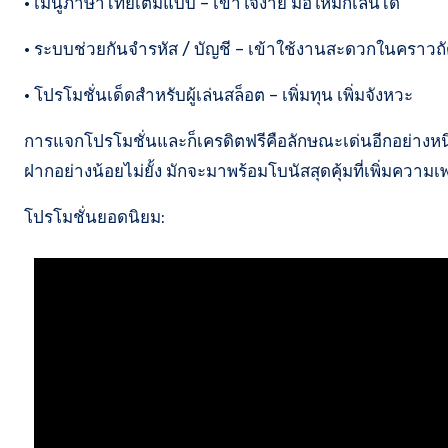
• เมนูภาษาไทยเต็มแบบ – เข้าใจง่าย มือใหม่ก็เล่นได้
• ระบบช่วยกันจำรหัส / บัญชี – เข้าใช้งานสะดวกในคราวถ
• โปรโมชั่นเด็ดสำหรับผู้เล่นสล็อต – เพิ่มทุน เพิ่มจังหวะ
การแจกโปรโมชั่นและก็เครดิตฟรีคือลักษณะเด่นอีกอย่างหนึ่งท
ฝากอย่างน้อยไม่ยั้ง มักจะมาพร้อมโบนัสสุดคุ้มที่เพิ่มความเพ
โปรโมชั่นยอดนิยม: