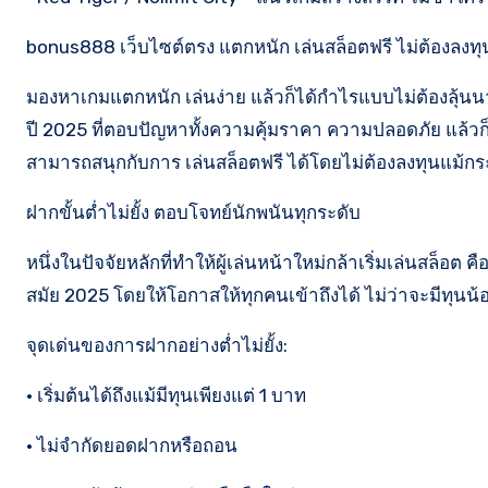
bonus888 เว็บไซต์ตรง แตกหนัก เล่นสล็อตฟรี ไม่ต้องลงทุน ก็
มองหาเกมแตกหนัก เล่นง่าย แล้วก็ได้กำไรแบบไม่ต้องลุ้นนา
ปี 2025 ที่ตอบปัญหาทั้งความคุ้มราคา ความปลอดภัย แล้วก็
สามารถสนุกกับการ เล่นสล็อตฟรี ได้โดยไม่ต้องลงทุนแม้กระ
ฝากขั้นต่ำไม่ยั้ง ตอบโจทย์นักพนันทุกระดับ
หนึ่งในปัจจัยหลักที่ทำให้ผู้เล่นหน้าใหม่กล้าเริ่มเล่นสล็อต
สมัย 2025 โดยให้โอกาสให้ทุกคนเข้าถึงได้ ไม่ว่าจะมีทุนน้
จุดเด่นของการฝากอย่างต่ำไม่ยั้ง:
• เริ่มต้นได้ถึงแม้มีทุนเพียงแต่ 1 บาท
• ไม่จำกัดยอดฝากหรือถอน