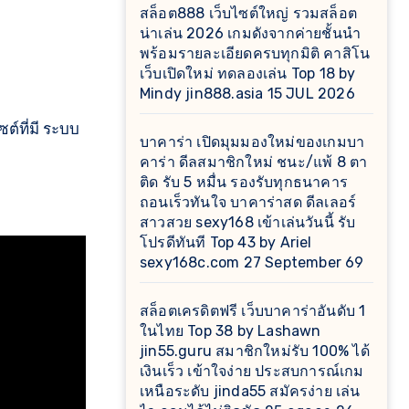
สล็อต888 เว็บไซต์ใหญ่ รวมสล็อต
น่าเล่น 2026 เกมดังจากค่ายชั้นนำ
พร้อมรายละเอียดครบทุกมิติ คาสิโน
เว็บเปิดใหม่ ทดลองเล่น Top 18 by
Mindy jin888.asia 15 JUL 2026
ต์ที่มี ระบบ
บาคาร่า เปิดมุมมองใหม่ของเกมบา
คาร่า ดีลสมาชิกใหม่ ชนะ/แพ้ 8 ตา
ติด รับ 5 หมื่น รองรับทุกธนาคาร
ถอนเร็วทันใจ บาคาร่าสด ดีลเลอร์
สาวสวย sexy168 เข้าเล่นวันนี้ รับ
โปรดีทันที Top 43 by Ariel
sexy168c.com 27 September 69
สล็อตเครดิตฟรี เว็บบาคาร่าอันดับ 1
ในไทย Top 38 by Lashawn
jin55.guru สมาชิกใหม่รับ 100% ได้
เงินเร็ว เข้าใจง่าย ประสบการณ์เกม
เหนือระดับ jinda55 สมัครง่าย เล่น