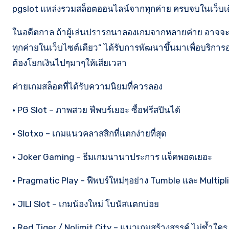
pgslot แหล่งรวมสล็อตออนไลน์จากทุกค่าย ครบจบในเว็บเ
ในอดีตกาล ถ้าผู้เล่นปรารถนาลองเกมจากหลายค่าย อาจจะต้
ทุกค่ายในเว็บไซต์เดียว” ได้รับการพัฒนาขึ้นมาเพื่อบริการ
ต้องโยกเงินไปๆมาๆให้เสียเวลา
ค่ายเกมสล็อตที่ได้รับความนิยมที่ควรลอง
• PG Slot – ภาพสวย ฟีพบร์เยอะ ซื้อฟรีสปินได้
• Slotxo – เกมแนวคลาสสิกที่แตกง่ายที่สุด
• Joker Gaming – ธีมเกมนานาประการ แจ็คพอตเยอะ
• Pragmatic Play – ฟีพบร์ใหม่ๆอย่าง Tumble และ Multipl
• JILI Slot – เกมน้องใหม่ โบนัสแตกบ่อย
• Red Tiger / Nolimit City – แนวเกมสร้างสรรค์ ไม่ซ้ำใคร