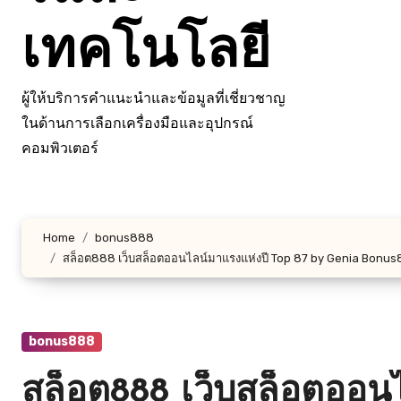
เทคโนโลยี
ผู้ให้บริการคำแนะนำและข้อมูลที่เชี่ยวชาญ
ในด้านการเลือกเครื่องมือและอุปกรณ์
คอมพิวเตอร์
Home
bonus888
สล็อต888 เว็บสล็อตออนไลน์มาแรงแห่งปี Top 87 by Genia Bonus88
bonus888
สล็อต888 เว็บสล็อตออน