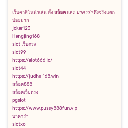
เว็บคาสิโนน่าเล่น ทั้ง
สล็อต
และ
บาคาร่า
ตึงจริงแตก
บ่อยมาก
joker123
Hengjing168
slot เว็บตรง
slot99
https://alot666.io/
slot44
https://judhai168.win
สล็อต888
สล็อตเว็บตรง
pgslot
https://www.pussy888fun.vip
บาคาร่า
slotxo