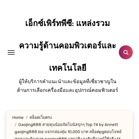
Skip
to
content
เอ็กซ์เพิร์ทพีซี: แหล่งรวม
ความรู้ด้านคอมพิวเตอร์และ
เทคโนโลยี
ผู้ให้บริการคำแนะนำและข้อมูลที่เชี่ยวชาญใน
ด้านการเลือกเครื่องมือและอุปกรณ์คอมพิวเตอร์
Home
สล็อตเว็บตรง
Gaojing888 สายทุนน้อยจัดโบนัสจุกๆ Top 74 by Annett
gaojing888.biz แจกกล่องสุ่ม 10,000 บาท สล็อตpgตอบโจทย์
ทุกความต้องการ gaojing888 แตกจริง การันตีจากผู้ใช้จริง 14