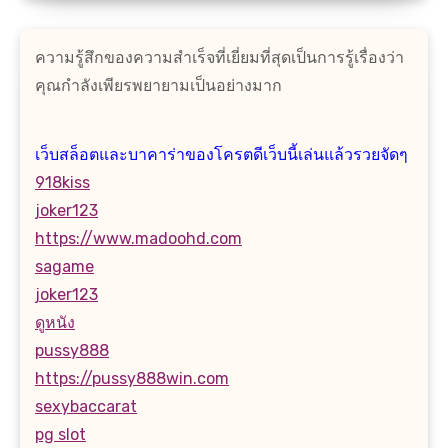
ความรู้สึกของความสำเร็จที่เยี่ยมที่สุดเป็นการรู้เรื่องว่า
คุณกำลังเพียรพยายามเป็นอย่างมาก
เว็บสล็อตและบาคาร่าของโครตดีเว็บนี้เล่นแล้วรวยจัดๆ
918kiss
joker123
https://www.madoohd.com
sagame
joker123
ดูหนัง
pussy888
https://pussy888win.com
sexybaccarat
pg slot