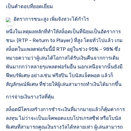
เป็นคำตอบที่ยอดเยี่ยม
อัตราการชนะสูง เพิ่มจังหวะได้กำไร
หนึ่งในเหตุผลหลักที่ทำให้สล็อตเป็นที่นิยมเป็นอัตราการ
ชนะ (RTP – Return to Player) ที่สูง โดยทั่วไปแล้ว เกม
สล็อตในแพลตฟอร์มนี้มี RTP อยู่ในช่วง 95% – 98% ซึ่ง
หมายความว่าผู้เล่นได้โอกาสได้รับเงินคืนจากการเดิม
พันมากกว่าหลายๆแพลตฟอร์มอื่น นอกเหนือจากนั้นยังมี
ฟีพบร์พิเศษ อย่างเช่น ฟรีสปิน โบนัสแจ็คพอต แล้วก็
สัญลักษณ์พิเศษ ที่ช่วยให้ผู้เล่นสามารถทำเงินได้มากขึ้น
การจ่ายเงินรางวัลที่คุ้ม
สล็อตมีโครงสร้างการชำระเงินที่มากมายแล้วก็คุ้มค่าการ
ลงทุน ไม่ว่าจะเป็นแจ็คพอตแบบโปรเกรสซีฟ หรือโบนัส
พิเศษที่สามารถคูณเงินรางวัลได้หลายเท่า ผู้เล่นสามารถ