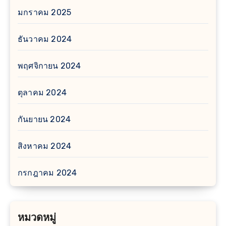
มกราคม 2025
ธันวาคม 2024
พฤศจิกายน 2024
ตุลาคม 2024
กันยายน 2024
สิงหาคม 2024
กรกฎาคม 2024
หมวดหมู่