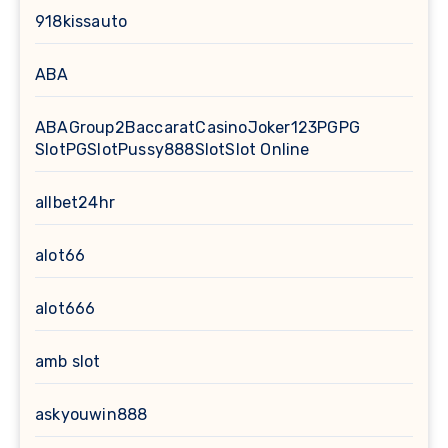
918kissauto
ABA
ABAGroup2BaccaratCasinoJoker123PGPG
SlotPGSlotPussy888SlotSlot Online
allbet24hr
alot66
alot666
amb slot
askyouwin888