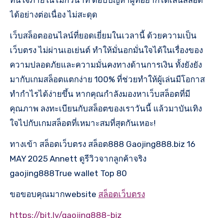
ได้อย่างต่อเนื่อง ไม่สะดุด
เว็บสล็อตออนไลน์ที่ยอดเยี่ยมในเวลานี้ ด้วยความเป็น
เว็บตรง ไม่ผ่านเอเย่นต์ ทำให้มั่นอกมั่นใจได้ในเรื่องของ
ความปลอดภัยและความมั่นคงทางด้านการเงิน ทั้งยังยัง
มากับเกมสล็อตแตกง่าย 100% ที่ช่วยทำให้ผู้เล่นมีโอกาส
ทำกำไรได้ง่ายขึ้น หากคุณกำลังมองหาเว็บสล็อตที่มี
คุณภาพ ลงทะเบียนกับสล็อตของเราวันนี้ แล้วมาบันเทิง
ใจไปกับเกมสล็อตที่เหมาะสมที่สุดกันเหอะ!
ทางเข้า สล็อตเว็บตรง สล็อต888 Gaojing888.biz 16
MAY 2025 Annett ดูรีวิวจากลูกค้าจริง
gaojing888True wallet Top 80
ขอขอบคุณมากwebsite
สล็อตเว็บตรง
https://bit.ly/gaojing888-biz