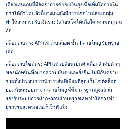
เลือกเล่นเกมที่มีอัตราการชำระเงินสูงเพื่อเพิ่มโอกาสใน
การได้กำไร แล้วก็บางเกมยังมีการแจกโบนัสแบบสุ่ม
ทำให้สามารถรับเงินรางวัลก้อนโตได้เมื่อใดก็ตามหมุนวง
ล้อ
สล็อตเว็บตรง API แท้ เว็บสล็อต ชั้น 1 ค่ายใหญ่ รับทรูวอ
เลท
สล็อตเว็บไซต์ตรง API แท้ เปลี่ยนเป็นตัวเลือกลำดับต้นๆ
ของนักพนันที่อยากความมั่นคงและยั่งยืน ไม่มีอันตราย
รวมทั้งประสบการณ์การเล่นที่เยี่ยมที่สุด เว็บไซต์สล็อต
ยอดนิยมชอบมาจากค่ายใหญ่ ที่มีมาตรฐานสูงแล้วก็
รองรับระบบการฝาก-ถอนผ่านทรูวอเลท ทำให้การทำ
ธุรกรรมสะดวกและก็เร็วทันใจ