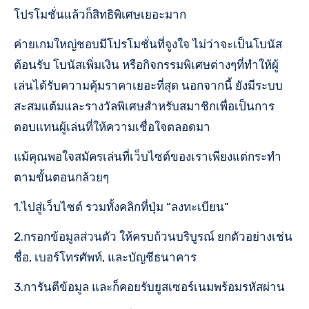
โปรโมชั่นแล้วก็สิทธิพิเศษเยอะมาก
ค่ายเกมใหญ่ชอบมีโปรโมชั่นที่จูงใจ ไม่ว่าจะเป็นโบนัส
ต้อนรับ โบนัสเพิ่มเงิน หรือกิจกรรมพิเศษต่างๆที่ทำให้ผู้
เล่นได้รับความคุ้มราคาเยอะที่สุด นอกจากนี้ ยังมีระบบ
สะสมแต้มและรางวัลพิเศษสำหรับสมาชิกเพื่อเป็นการ
ตอบแทนผู้เล่นที่ให้ความเชื่อใจตลอดมา
แม้คุณพอใจสมัครเล่นที่เว็บไซต์ของเราเพียงแต่กระทำ
ตามขั้นตอนกล้วยๆ
1.ไปสู่เว็บไซต์ รวมทั้งคลิกที่ปุ่ม “ลงทะเบียน”
2.กรอกข้อมูลส่วนตัว ให้ครบถ้วนบริบูรณ์ ยกตัวอย่างเช่น
ชื่อ, เบอร์โทรศัพท์, และบัญชีธนาคาร
3.การันตีข้อมูล และก็คอยรับยูสเซอร์เนมพร้อมรหัสผ่าน