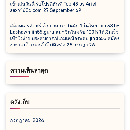
เข้าเล่นวันนี้ รับโปรดีทันที Top 43 by Ariel
sexy168c.com 27 September 69
สล็อตเครดิตฟรี เว็บบาคาร่าอันดับ 1 ในไทย Top 38 by
Lashawn jin55.guru สมาชิกใหม่รับ 100% ได้เงินเร็ว
เข้าใจง่าย ประสบการณ์เกมเหนือระดับ jinda55 สมัคร
ง่าย เล่นไว ถอนได้ไม่ติดขัด 25 กรกฎา 26
ความเห็นล่าสุด
คลังเก็บ
กรกฎาคม 2026