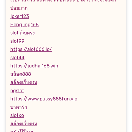
บ่อยมาก
joker123
Hengjing168
slot เว็บตรง
slot99
https://alot666.io/
slot44
https://judhai168.win
สล็อต888
สล็อตเว็บตรง
pgslot
https://www.pussy888fun.vip
บาคาร่า
slotxo
สล็อตเว็บตรง
หนังโป๊ไทย