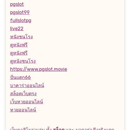
pgslot
pgslot99
fullslotpg
live22
หนังชนโรง
ดูหนังฟรี
ดูหนังฟรี
ดูหนังชนโรง
https://www.pgslot.movie
ปั่นแตก66
บาคาร่าออนไลน์
สล็อตเว็บตรง
เว็บหวยออนไลน์
หวยออนไลน์
เว็บคาสิโนน่าเล่น ทั้ง
สล็อต
และ
บาคาร่า
ตึงจริงแตก