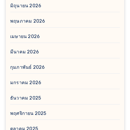
มิถุนายน 2026
พฤษภาคม 2026
เมษายน 2026
มีนาคม 2026
กุมภาพันธ์ 2026
มกราคม 2026
ธันวาคม 2025
พฤศจิกายน 2025
ตุลาคม 2025