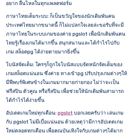
อยาก ลื่นไหลในทุกแพลตฟอร์ม
ภาษาไทยเต็มระบบ: ก็เป็นขวัญใจของนักเดิมพันคน
ประเทศไทยมากขนาดนี้ ก็ไม่แปลกใจเลยล่ะขอรับที่จะมี
ภาษาไทยในระบบเกมของค่าย pgslot เพื่อนักเดิมพันคน
ไทยรู้เรื่องเกมได้มากขึ้น สนุกสนานและได้กำไรไปกับ
เกม สล็อตpg ได้ง่ายดายมากยิ่งขึ้น
โบนัสจัดเต็ม: ใครๆก็ถูกใจโบนัสแบบจัดหนักจัดเต็มของ
เกมสล็อตแน่นอน ซึ่งค่าย ทางเข้าpg ปรับปรุงเกมต่างๆให้
มีฟีพบร์พิเศษข้างในเกมมากมายก่ายกอง ไม่ว่าจะเป็น
ฟรีสปิน ตัวคูณ หรือรีสปิน เพื่อช่วยให้นักเดิมพันสามารถ
ได้กำไรได้ง่ายขึ้น
อัปเดตเกมใหม่ทุกเดือน:
pgslot
บอกเลยครับว่า เล่นเกม
กับ pgslot ไม่มีเบื่อแน่นอน ด้วยเหตุว่ามีการอัปเดตเกม
ใหม่ตลอดทุกเดือน เพื่อคุณบันเทิงใจกับเกมต่างๆได้มาก