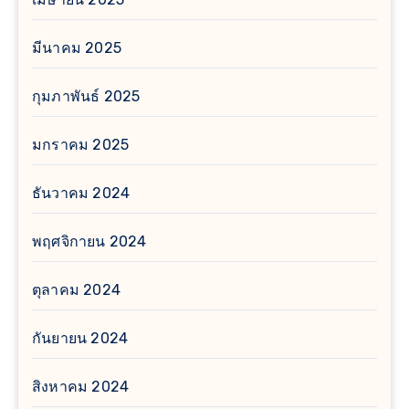
มีนาคม 2025
กุมภาพันธ์ 2025
มกราคม 2025
ธันวาคม 2024
พฤศจิกายน 2024
ตุลาคม 2024
กันยายน 2024
สิงหาคม 2024