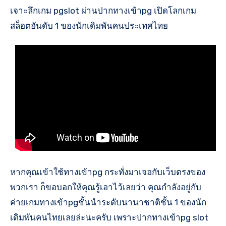
เจาะลึกเกม pgslot ผ่านปากทางเข้าpg เปิดโลกเกม
สล็อตอันดับ 1 ของนักเดิมพันคนประเทศไทย
หากคุณเข้าใช้ทางเข้าpg กระทั่งมาเจอกับเว็บตรงของ
พวกเรา ก็ขอบอกให้คุณรู้เอาไว้เลยว่า คุณกำลังอยู่กับ
ค่ายเกมทางเข้าpgชั้นนำระดับนานาชาติชั้น 1 ของนัก
เดิมพันคนไทยเลยล่ะนะครับ เพราะปากทางเข้าpg slot