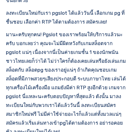
ขึ้นอีกด้วย
ลงทะเบียนใหม่กับเรา pgslot ได้แล้ววันนี้ เลือกเกม pg ที่
ชื่นชอบ เลือกค่า RTP ได้ตามต้องการ สมัครเลย!
มานะครับทุกคน! Pgslot ของเราพร้อมให้บริการแล้วนะ
ครับ บอกเลยว่า คุณจะไม่มีผิดหวังกับเกมสล็อตจาก
pgslot แน่ๆ เนื่องจากนี่เป็นค่ายเกมชั้น 1 ของนักพนัน
ชาวไทยเลยก็ว่าได้ ไม่ว่าใครก็ต้องเคยเล่นหรือยังเล่นเกม
สล็อตกับ สล็อตpg ของเราอยู่แน่ๆ ถ้าเกิดคุณชอบเกม
สล็อตที่มีภาพสวยๆเสียงประกอบดี ระบบภาษาไทย เล่นได้
ทุกเครื่องไม้เครื่องมือ แถมยังมีค่า RTP สูงอีกด้วย เกมจาก
pgslot นี่แหละนะครับตอบปัญหาที่สุดแล้ว ดังนั้น มาลง
ทะเบียนใหม่กับพวกเราได้แล้ววันนี้ ลงทะเบียนสมัคร
สมาชิกใหม่ฟรี ไม่มีค่าใช้จ่ายอะไรก็แล้วแต่ทั้งมวลแน่ๆ
สมัครแล้วเริ่มเล่นทางเข้าpgได้ตามต้องการ อย่ารอคอย
ช้า ลงทะเบียนใหม่ได้เลย!