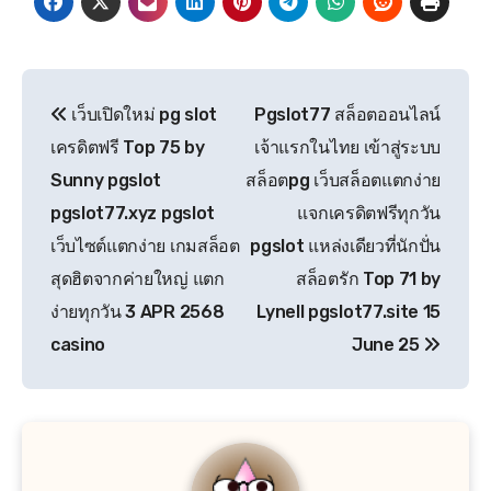
แนะแนว
เว็บเปิดใหม่ pg slot
Pgslot77 สล็อตออนไลน์
เรื่อง
เครดิตฟรี Top 75 by
เจ้าแรกในไทย เข้าสู่ระบบ
Sunny pgslot
สล็อตpg เว็บสล็อตแตกง่าย
pgslot77.xyz pgslot
แจกเครดิตฟรีทุกวัน
เว็บไซต์แตกง่าย เกมสล็อต
pgslot แหล่งเดียวที่นักปั่น
สุดฮิตจากค่ายใหญ่ แตก
สล็อตรัก Top 71 by
ง่ายทุกวัน 3 APR 2568
Lynell pgslot77.site 15
casino
June 25