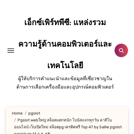
Skip
to
content
เอ็กซ์เพิร์ทพีซี: แหล่งรวม
ความรู้ด้านคอมพิวเตอร์และ
เทคโนโลยี
ผู้ให้บริการคำแนะนำและข้อมูลที่เชี่ยวชาญใน
ด้านการเลือกเครื่องมือและอุปกรณ์คอมพิวเตอร์
Home
pgslot
Pgslot webใหญ่ สล็อตแตกหนัก โบนัสแจกทุกวัน คาสิโน
ออนไลน์ เว็บเปิดใหม่ สล็อตpg เครดิตฟรี Top 47 by Sallie pgslot
pgslot.vin 14 ก.ค. 68