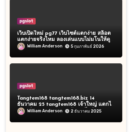
pgslot
เว็บเปิดใหม่ pg77 เว็บไซต์แตกง่าย สล็อต
แตกง่ายจริงไหม ลองเล่นแบบไม่มโนให้ดู
ตรง ๆ ทดลองเล่น Top 5 by Imogene
William Anderson
5 กุมภาพันธ์ 2026
pgslot77.world 4 ก.พ. 2569 casino
online
pgslot
Tangtem168 tangtem168.biz 14
ธันวาคม 25 tangtem168 เจ้าใหญ่ แตกไว
จ่ายจริงทุกยอด ฝากมาคุ้มค่า ไม่กินมาม่า
William Anderson
2 ธันวาคม 2025
แน่นอน อัตราจ่ายสูง กว่าเว็บอื่น ทำกำไร
ได้ตั้งแต่ครั้งแรก pgslot ยังทัน! รีบสมัคร
ก่อนพลาดความปัง Top 11 by Alva