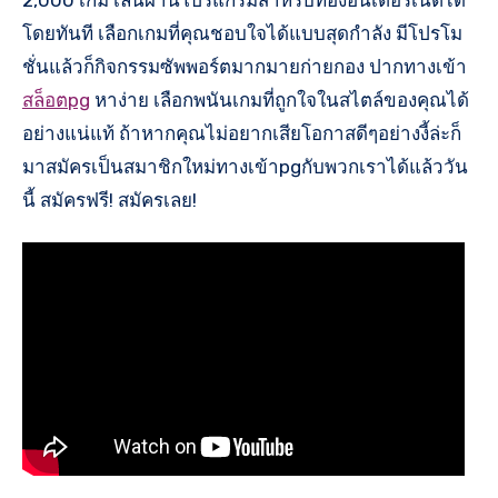
โดยทันที เลือกเกมที่คุณชอบใจได้แบบสุดกำลัง มีโปรโม
ชั่นแล้วก็กิจกรรมซัพพอร์ตมากมายก่ายกอง ปากทางเข้า
สล็อตpg
หาง่าย เลือกพนันเกมที่ถูกใจในสไตล์ของคุณได้
อย่างแน่แท้ ถ้าหากคุณไม่อยากเสียโอกาสดีๆอย่างงี้ล่ะก็
มาสมัครเป็นสมาชิกใหม่ทางเข้าpgกับพวกเราได้แล้ววัน
นี้ สมัครฟรี! สมัครเลย!