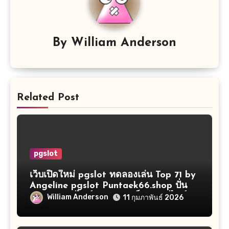
By
William Anderson
Related Post
pgslot
เว็บเปิดใหม่ pgslot ทดลองเล่น Top 71 by
Angeline pgslot Puntaek66.shop ปั่น
แตก66 เวปไซต์ตรง เล่น สล็อตออนไลน์
William Anderson
11 กุมภาพันธ์ 2026
อย่างไรให้ปัง! เคล็ดลับที่ไม่ควรพลาด 6
ธ.ค. 68 casino online