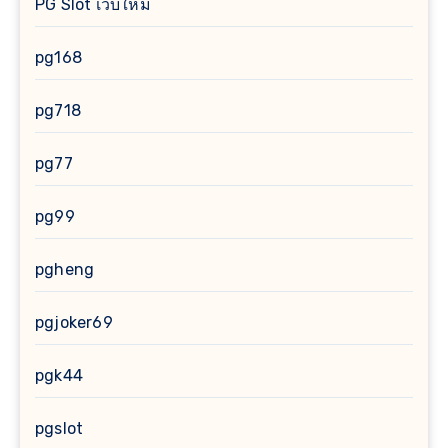
PG Slot เว็บใหม่
pg168
pg718
pg77
pg99
pgheng
pgjoker69
pgk44
pgslot