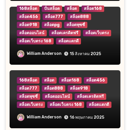
188betth.shop 24 188bet เว็บไซต์ตรง
เดิมพันแบบมืออาชีพ ต้อง 188bet เว็บเดียว
168สล็อต
ปั่นสล็อต
สล็อต
สล็อต168
จบ ครบทุกแนว ธันวาคม 2568
สล็อต456
สล็อต777
สล็อต888
สล็อต918
สล็อตpg
สล็อตพุซซี่
สล็อตออนไลน์
สล็อตเครดิตฟรี
สล็อตเว็บตรง
สล็อตเว็บตรง 168
สล็อตแตกดี
casino online เว็บเปิดใหม่ 188betth ใหม่
William Anderson
15 สิงหาคม 2025
ล่าสุด Top 6 by Jenifer สล็อต
188betthb.com 24 188bet webใหญ่
สล็อตเครดิตฟรี ไม่ต้องฝากก่อน เล่นได้
ถอนจริง สิงหาคม 68
168สล็อต
สล็อต
สล็อต168
สล็อต456
สล็อต777
สล็อต888
สล็อต918
สล็อตพุซซี่
สล็อตออนไลน์
สล็อตเครดิตฟรี
สล็อตเว็บตรง
สล็อตเว็บตรง 168
สล็อตแตกดี
คาสิโน เว็บเปิดใหม่ สล็อต เครดิตฟรี Top
William Anderson
16 พฤษภาคม 2025
54 by Jim สล็อต faro168.world 18
สล็อต168 เว็บใหญ่ เว็บสล็อตที่เล่นง่ายและ