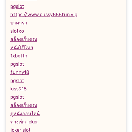
pgslot
https://www.pussy888fun.vip
บาคาร่า
slotxo
สล็อตเว็บตรง
หนังโป๊ไทย
1xbetth
pgslot
funny18
pgslot
kiss918
pgslot
สล็อตเว็บตรง
ดูหนังออนไลน์
ทางเข้า joker
joker slot