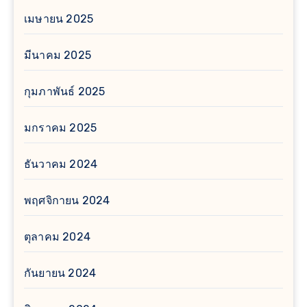
เมษายน 2025
มีนาคม 2025
กุมภาพันธ์ 2025
มกราคม 2025
ธันวาคม 2024
พฤศจิกายน 2024
ตุลาคม 2024
กันยายน 2024