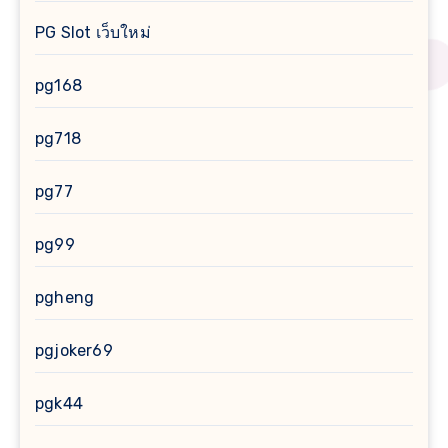
PG Slot เว็บใหม่
pg168
pg718
pg77
pg99
pgheng
pgjoker69
pgk44