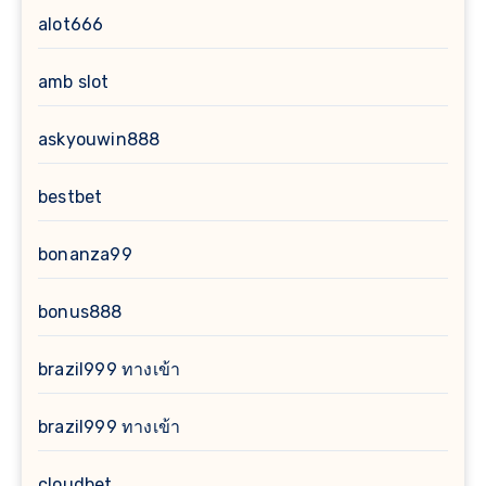
alot666
amb slot
askyouwin888
bestbet
bonanza99
bonus888
brazil999 ทางเข้า
brazil999 ทางเข้า
cloudbet