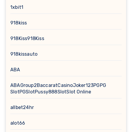
1xbit1
918kiss
918Kiss918Kiss
918kissauto
ABA
ABAGroup2BaccaratCasinoJoker123PGPG
SlotPGSlotPussy888SlotSlot Online
allbet24hr
alot66