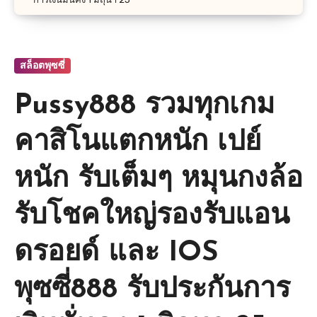
สล็อตพุซซี่
Pussy888 รวมทุกเกม
คาสิโนแตกหนัก เปย์
หนัก รับเต็มๆ หมุนกงล้อ
รับโชคใหญ่รองรับแอน
ดรอยด์ และ IOS
พุซซี่888 รับประกันการ