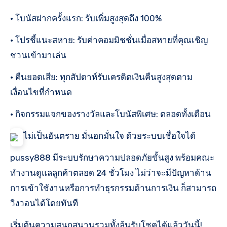
• โบนัสฝากครั้งแรก: รับเพิ่มสูงสุดถึง 100%
• โปรชี้แนะสหาย: รับค่าคอมมิชชั่นเมื่อสหายที่คุณเชิญ
ชวนเข้ามาเล่น
• คืนยอดเสีย: ทุกสัปดาห์รับเครดิตเงินคืนสูงสุดตาม
เงื่อนไขที่กำหนด
• กิจกรรมแจกของรางวัลและโบนัสพิเศษ: ตลอดทั้งเดือน
ไม่เป็นอันตราย มั่นอกมั่นใจ ด้วยระบบเชื่อใจได้
pussy888 มีระบบรักษาความปลอดภัยขั้นสูง พร้อมคณะ
ทำงานดูแลลูกค้าตลอด 24 ชั่วโมง ไม่ว่าจะมีปัญหาด้าน
การเข้าใช้งานหรือการทำธุรกรรมด้านการเงิน ก็สามารถ
วิงวอนได้โดยทันที
เริ่มต้นความสนุกสนานรวมทั้งลุ้นรับโชคได้แล้ววันนี้!