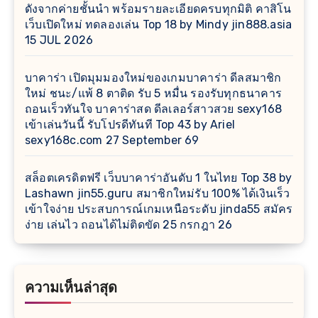
ดังจากค่ายชั้นนำ พร้อมรายละเอียดครบทุกมิติ คาสิโน
เว็บเปิดใหม่ ทดลองเล่น Top 18 by Mindy jin888.asia
15 JUL 2026
บาคาร่า เปิดมุมมองใหม่ของเกมบาคาร่า ดีลสมาชิก
ใหม่ ชนะ/แพ้ 8 ตาติด รับ 5 หมื่น รองรับทุกธนาคาร
ถอนเร็วทันใจ บาคาร่าสด ดีลเลอร์สาวสวย sexy168
เข้าเล่นวันนี้ รับโปรดีทันที Top 43 by Ariel
sexy168c.com 27 September 69
สล็อตเครดิตฟรี เว็บบาคาร่าอันดับ 1 ในไทย Top 38 by
Lashawn jin55.guru สมาชิกใหม่รับ 100% ได้เงินเร็ว
เข้าใจง่าย ประสบการณ์เกมเหนือระดับ jinda55 สมัคร
ง่าย เล่นไว ถอนได้ไม่ติดขัด 25 กรกฎา 26
ความเห็นล่าสุด