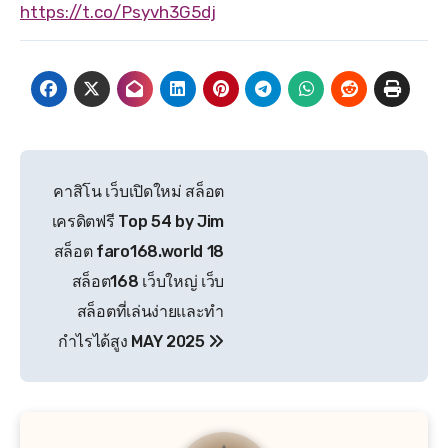
https://t.co/Psyvh3G5dj
แนะแนว
คาสิโน เว็บเปิดใหม่ สล็อต
เรื่อง
เครดิตฟรี Top 54 by Jim
สล็อต faro168.world 18
สล็อต168 เว็บใหญ่ เว็บ
สล็อตที่เล่นง่ายและทำ
กำไรได้สูง MAY 2025