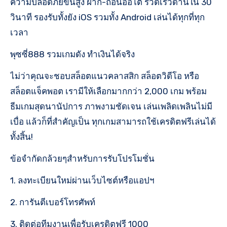
ความปลอดภัยขั้นสูง ฝาก-ถอนออโต้ รวดเร็วด้านใน 30
วินาที รองรับทั้งยัง iOS รวมทั้ง Android เล่นได้ทุกที่ทุก
เวลา
พุซซี่888 รวมเกมดัง ทำเงินได้จริง
ไม่ว่าคุณจะชอบสล็อตแนวคลาสสิก สล็อตวิดีโอ หรือ
สล็อตแจ็คพอต เรามีให้เลือกมากกว่า 2,000 เกม พร้อม
ธีมเกมสุดนานัปการ ภาพงามชัดเจน เล่นเพลิดเพลินไม่มี
เบื่อ แล้วก็ที่สำคัญเป็น ทุกเกมสามารถใช้เครดิตฟรีเล่นได้
ทั้งสิ้น!
ข้อจำกัดกล้วยๆสำหรับการรับโปรโมชั่น
1. ลงทะเบียนใหม่ผ่านเว็บไซต์หรือแอปฯ
2. การันตีเบอร์โทรศัพท์
3. ติดต่อทีมงานเพื่อรับเครดิตฟรี 1000