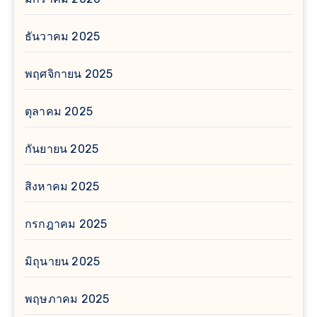
ธันวาคม 2025
พฤศจิกายน 2025
ตุลาคม 2025
กันยายน 2025
สิงหาคม 2025
กรกฎาคม 2025
มิถุนายน 2025
พฤษภาคม 2025