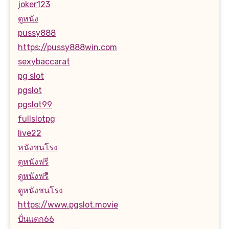
joker123
ดูหนัง
pussy888
https://pussy888win.com
sexybaccarat
pg slot
pgslot
pgslot99
fullslotpg
live22
หนังชนโรง
ดูหนังฟรี
ดูหนังฟรี
ดูหนังชนโรง
https://www.pgslot.movie
ปั่นแตก66