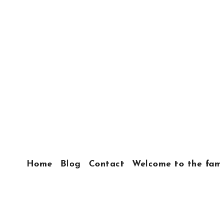
Home
Blog
Contact
Welcome to the fam