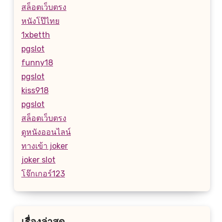
สล็อตเว็บตรง
หนังโป๊ไทย
1xbetth
pgslot
funny18
pgslot
kiss918
pgslot
สล็อตเว็บตรง
ดูหนังออนไลน์
ทางเข้า joker
joker slot
โจ๊กเกอร์123