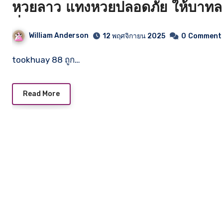
หวยลาว แทงหวยปลอดภัย ให้บาทล
ทั่วประเทศ Top 34 by Hai tookh
William Anderson
12 พฤศจิกายน 2025
0
Comment
tookhuay 88 ถูก…
Read More