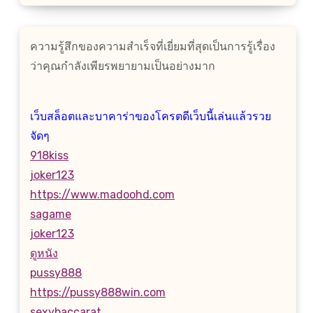
ความรู้สึกของความสำเร็จที่เยี่ยมที่สุดเป็นการรู้เรื่อง
ว่าคุณกำลังเพียรพยายามเป็นอย่างมาก
เว็บสล็อตและบาคาร่าของโครตดีเว็บนี้เล่นแล้วรวย
จัดๆ
918kiss
joker123
https://www.madoohd.com
sagame
joker123
ดูหนัง
pussy888
https://pussy888win.com
sexybaccarat