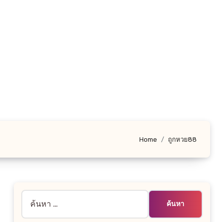
Home
ถูกหวย88
ค้นหา
สำหรับ: