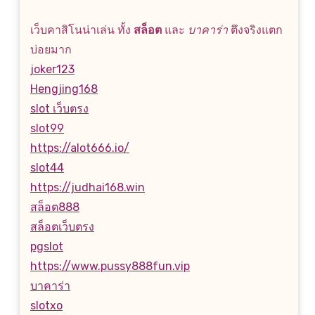
เว็บคาสิโนน่าเล่น ทั้ง
สล็อต
และ
บาคาร่า
ตึงจริงแตก
บ่อยมาก
joker123
Hengjing168
slot เว็บตรง
slot99
https://alot666.io/
slot44
https://judhai168.win
สล็อต888
สล็อตเว็บตรง
pgslot
https://www.pussy888fun.vip
บาคาร่า
slotxo