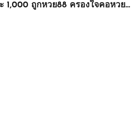
ะ 1,000 ถูกหวย88 ครองใจคอหวย
uay88