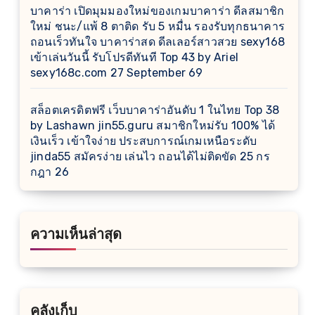
บาคาร่า เปิดมุมมองใหม่ของเกมบาคาร่า ดีลสมาชิก
ใหม่ ชนะ/แพ้ 8 ตาติด รับ 5 หมื่น รองรับทุกธนาคาร
ถอนเร็วทันใจ บาคาร่าสด ดีลเลอร์สาวสวย sexy168
เข้าเล่นวันนี้ รับโปรดีทันที Top 43 by Ariel
sexy168c.com 27 September 69
สล็อตเครดิตฟรี เว็บบาคาร่าอันดับ 1 ในไทย Top 38
by Lashawn jin55.guru สมาชิกใหม่รับ 100% ได้
เงินเร็ว เข้าใจง่าย ประสบการณ์เกมเหนือระดับ
jinda55 สมัครง่าย เล่นไว ถอนได้ไม่ติดขัด 25 กร
กฎา 26
ความเห็นล่าสุด
คลังเก็บ