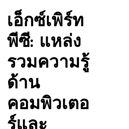
Skip
to
เอ็กซ์เพิร์ท
content
พีซี: แหล่ง
รวมความรู้
ด้าน
คอมพิวเตอ
ร์และ