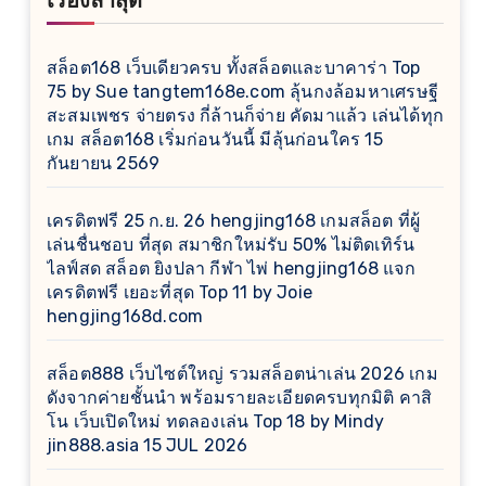
เรื่องล่าสุด
สล็อต168 เว็บเดียวครบ ทั้งสล็อตและบาคาร่า Top
75 by Sue tangtem168e.com ลุ้นกงล้อมหาเศรษฐี
สะสมเพชร จ่ายตรง กี่ล้านก็จ่าย คัดมาแล้ว เล่นได้ทุก
เกม สล็อต168 เริ่มก่อนวันนี้ มีลุ้นก่อนใคร 15
กันยายน 2569
เครดิตฟรี 25 ก.ย. 26 hengjing168 เกมสล็อต ที่ผู้
เล่นชื่นชอบ ที่สุด สมาชิกใหม่รับ 50% ไม่ติดเทิร์น
ไลฟ์สด สล็อต ยิงปลา กีฬา ไพ่ hengjing168 แจก
เครดิตฟรี เยอะที่สุด Top 11 by Joie
hengjing168d.com
สล็อต888 เว็บไซต์ใหญ่ รวมสล็อตน่าเล่น 2026 เกม
ดังจากค่ายชั้นนำ พร้อมรายละเอียดครบทุกมิติ คาสิ
โน เว็บเปิดใหม่ ทดลองเล่น Top 18 by Mindy
jin888.asia 15 JUL 2026