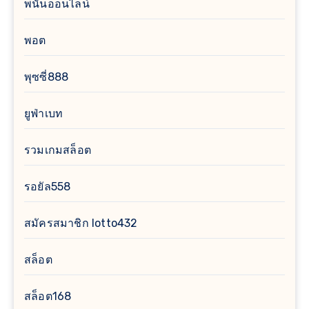
พนันออนไลน์
พอต
พุซซี่888
ยูฟ่าเบท
รวมเกมสล็อต
รอยัล558
สมัครสมาชิก lotto432
สล็อต
สล็อต168