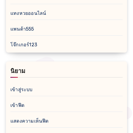
แทงหวยออนไลน์
แพนด้า555
โจ๊กเกอร์123
นิยาม
เข้าสู่ระบบ
เข้าฟีด
แสดงความเห็นฟีด