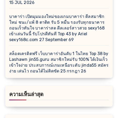
15 JUL 2026
บาคาร่า เปิดมุมมองใหม่ของเกมบาคาร่า ดีลสมาชิก
ใหม่ ชนะ/แพ้ 8 ตาติด รับ 5 หมื่น รองรับทุกธนาคาร
ถอนเร็วทันใจ บาคาร่าสด ดีลเลอร์สาวสวย sexy168
เข้าเล่นวันนี้ รับโปรดีทันที Top 43 by Ariel
sexy168c.com 27 September 69
สล็อตเครดิตฟรี เว็บบาคาร่าอันดับ 1 ในไทย Top 38 by
Lashawn jin55.guru สมาชิกใหม่รับ 100% ได้เงินเร็ว
เข้าใจง่าย ประสบการณ์เกมเหนือระดับ jinda55 สมัคร
ง่าย เล่นไว ถอนได้ไม่ติดขัด 25 กรกฎา 26
ความเห็นล่าสุด