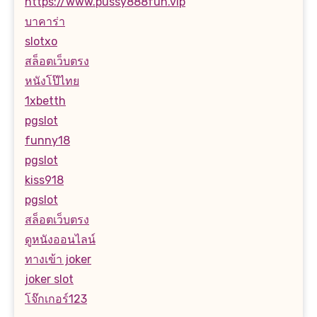
https://www.pussy888fun.vip
บาคาร่า
slotxo
สล็อตเว็บตรง
หนังโป๊ไทย
1xbetth
pgslot
funny18
pgslot
kiss918
pgslot
สล็อตเว็บตรง
ดูหนังออนไลน์
ทางเข้า joker
joker slot
โจ๊กเกอร์123