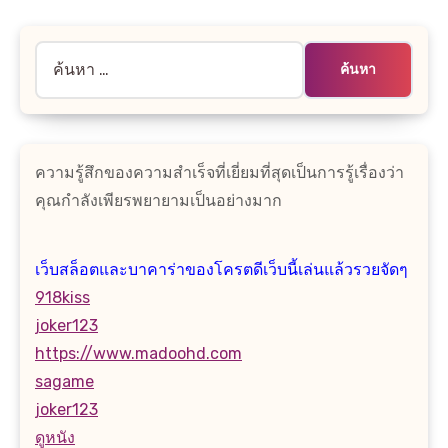
ค้นหา
สำหรับ:
ความรู้สึกของความสำเร็จที่เยี่ยมที่สุดเป็นการรู้เรื่องว่า
คุณกำลังเพียรพยายามเป็นอย่างมาก
เว็บสล็อตและบาคาร่าของโครตดีเว็บนี้เล่นแล้วรวยจัดๆ
918kiss
joker123
https://www.madoohd.com
sagame
joker123
ดูหนัง