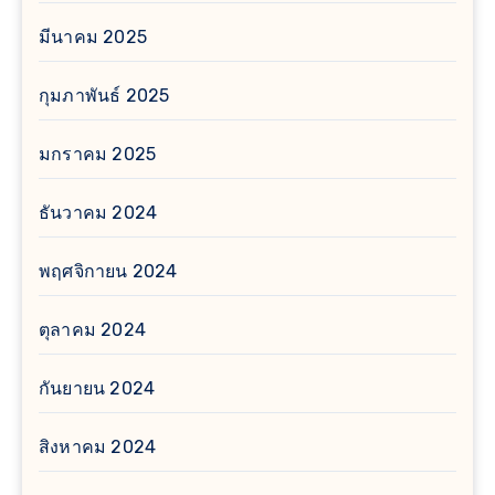
มีนาคม 2025
กุมภาพันธ์ 2025
มกราคม 2025
ธันวาคม 2024
พฤศจิกายน 2024
ตุลาคม 2024
กันยายน 2024
สิงหาคม 2024