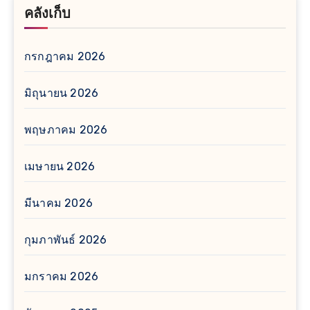
คลังเก็บ
กรกฎาคม 2026
มิถุนายน 2026
พฤษภาคม 2026
เมษายน 2026
มีนาคม 2026
กุมภาพันธ์ 2026
มกราคม 2026