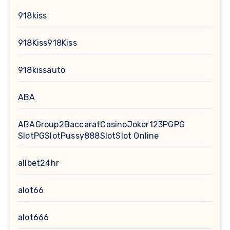
918kiss
918Kiss918Kiss
918kissauto
ABA
ABAGroup2BaccaratCasinoJoker123PGPG
SlotPGSlotPussy888SlotSlot Online
allbet24hr
alot66
alot666