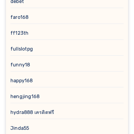
debet
faro168
ff123th
fullslotpg
funny18
happy168
hengjing168
hydra888 เครดิตฟรี
Jinda55