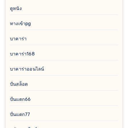
ดูหนัง
ทางเข้าpg
บาคาร่า
บาคาร่า168
บาคาร่าออนไลน์
ปั่นสล็อต
ปั่นแตก66
ปั่นแตก77