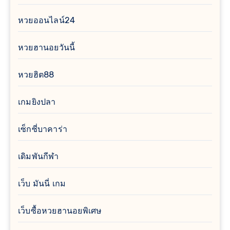
หวยออนไลน์24
หวยฮานอยวันนี้
หวยฮิต88
เกมยิงปลา
เซ็กซี่บาคาร่า
เดิมพันกีฬา
เว็บ มันนี่ เกม
เว็บซื้อหวยฮานอยพิเศษ