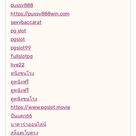
pussy888
https://pussy888win.com
sexybaccarat
pg slot
pgslot
pgslot99
fullslotpg
live22
หนังชนโรง
ดูหนังฟรี
ดูหนังฟรี
ดูหนังชนโรง
https://www.pgslot.movie
ปั่นแตก66
บาคาร่าออนไลน์
สล็อตเว็บตรง