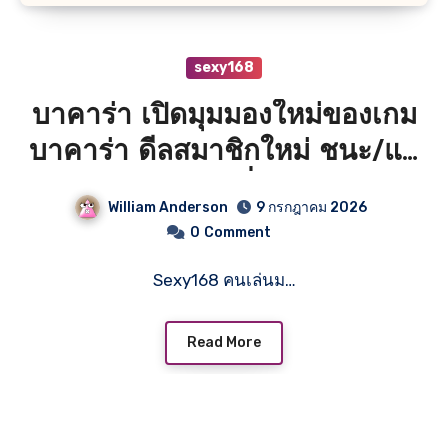
sexy168
บาคาร่า เปิดมุมมองใหม่ของเกม
บาคาร่า ดีลสมาชิกใหม่ ชนะ/แพ้
8 ตาติด รับ 5 หมื่น รองรับทุก
William Anderson
9 กรกฎาคม 2026
ธนาคาร ถอนเร็วทันใจ บาคาร่า
0
Comment
สด ดีลเลอร์สาวสวย sexy168 เข้า
Sexy168 คนเล่นม…
เล่นวันนี้ รับโปรดีทันที Top 43 by
Ariel sexy168c.com 27
Read More
September 69