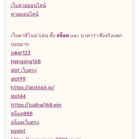
เว็บหวยออนไลน์
หวยออนไลน์
เว็บคาสิโนน่าเล่น ทั้ง
สล็อต
และ
บาคาร่า
ตึงจริงแตก
บ่อยมาก
joker123
Hengjing168
slot เว็บตรง
slot99
https://alot666.io/
slot44
https://judhai168.win
สล็อต888
สล็อตเว็บตรง
pgslot