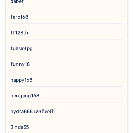
debet
faro168
ff123th
fullslotpg
funny18
happy168
hengjing168
hydra888 เครดิตฟรี
Jinda55