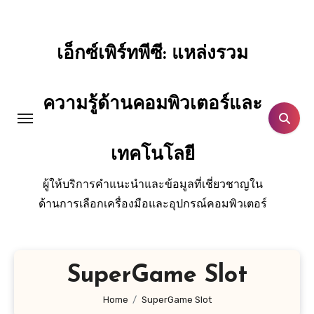
Skip
to
content
เอ็กซ์เพิร์ทพีซี: แหล่งรวม
ความรู้ด้านคอมพิวเตอร์และ
เทคโนโลยี
ผู้ให้บริการคำแนะนำและข้อมูลที่เชี่ยวชาญใน
ด้านการเลือกเครื่องมือและอุปกรณ์คอมพิวเตอร์
SuperGame Slot
Home
SuperGame Slot