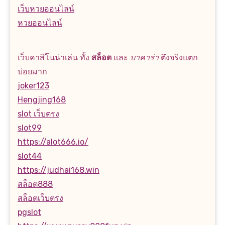
เว็บหวยออนไลน์
หวยออนไลน์
เว็บคาสิโนน่าเล่น ทั้ง
สล็อต
และ
บาคาร่า
ตึงจริงแตก
บ่อยมาก
joker123
Hengjing168
slot เว็บตรง
slot99
https://alot666.io/
slot44
https://judhai168.win
สล็อต888
สล็อตเว็บตรง
pgslot