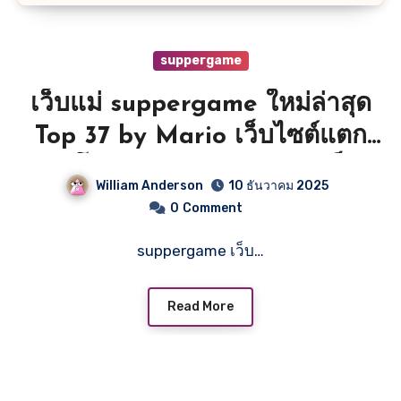
suppergame
เว็บแม่ suppergame ใหม่ล่าสุด
Top 37 by Mario เว็บไซต์แตก
ง่าย โปรแรงทุกวัน รวมเกมสล็อต
William Anderson
10 ธันวาคม 2025
ทุกค่าย เล่นได้ไม่อั้น 13
0
Comment
November 2568 casino online
suppergame เว็บ…
Read More