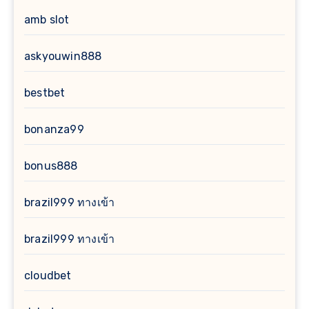
amb slot
askyouwin888
bestbet
bonanza99
bonus888
brazil999 ทางเข้า
brazil999 ทางเข้า
cloudbet