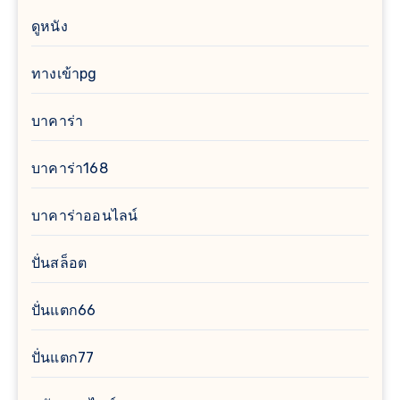
ดูหนัง
ทางเข้าpg
บาคาร่า
บาคาร่า168
บาคาร่าออนไลน์
ปั่นสล็อต
ปั่นแตก66
ปั่นแตก77