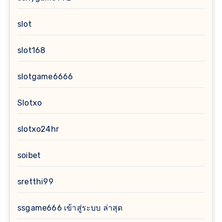
slot
slot168
slotgame6666
Slotxo
slotxo24hr
soibet
sretthi99
ssgame666 เข้าสู่ระบบ ล่าสุด