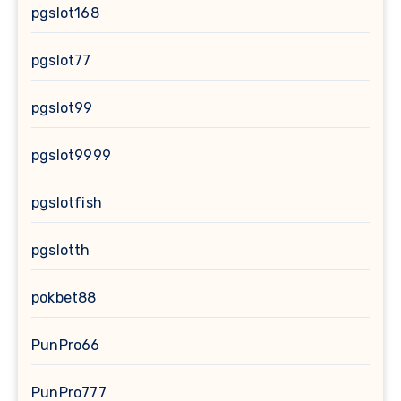
pgslot168
pgslot77
pgslot99
pgslot9999
pgslotfish
pgslotth
pokbet88
PunPro66
PunPro777