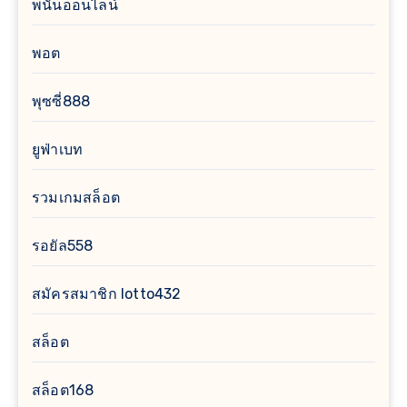
พนันออนไลน์
พอต
พุซซี่888
ยูฟ่าเบท
รวมเกมสล็อต
รอยัล558
สมัครสมาชิก lotto432
สล็อต
สล็อต168