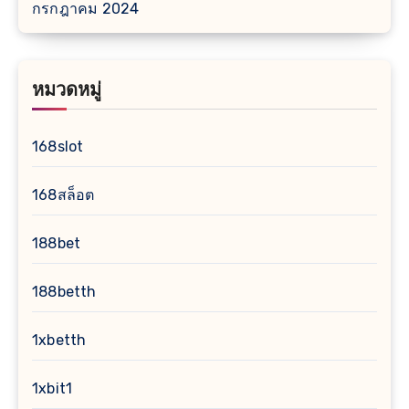
กรกฎาคม 2024
หมวดหมู่
168slot
168สล็อต
188bet
188betth
1xbetth
1xbit1