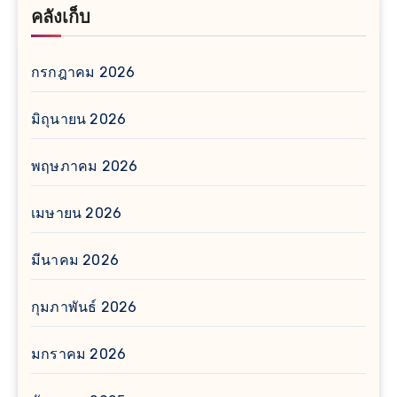
คลังเก็บ
กรกฎาคม 2026
มิถุนายน 2026
พฤษภาคม 2026
เมษายน 2026
มีนาคม 2026
กุมภาพันธ์ 2026
มกราคม 2026