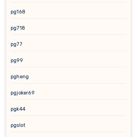
pg168
pg718
pg77
pg99
pgheng
pgjoker69
pgk44
pgslot