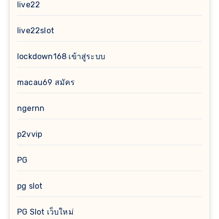
live22
live22slot
lockdown168 เข้าสู่ระบบ
macau69 สมัคร
ngernn
p2vvip
PG
pg slot
PG Slot เว็บใหม่