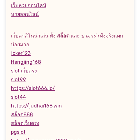
เว็บหวยออนไลน์
หวยออนไลน์
เว็บคาสิโนน่าเล่น ทั้ง
สล็อต
และ
บาคาร่า
ตึงจริงแตก
บ่อยมาก
joker123
Hengjing168
slot เว็บตรง
slot99
https://alot666.io/
slot44
https://judhai168.win
สล็อต888
สล็อตเว็บตรง
pgslot