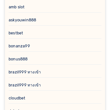
amb slot
askyouwin888
bestbet
bonanza99
bonus888
brazil999 ทางเข้า
brazil999 ทางเข้า
cloudbet