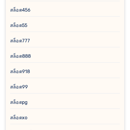
สล็อต456
สล็อต55
สล็อต777
สล็อต888
สล็อต918
สล็อต99
สล็อตpg
สล็อตxo