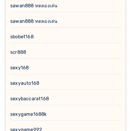
sawan888 ทดลองเล่น
sawan888 ทดลองเล่น
sbobet168
scr888
sexy168
sexyauto168
sexybaccarat168
sexygame1688k
sexygame992