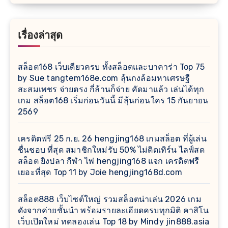
เรื่องล่าสุด
สล็อต168 เว็บเดียวครบ ทั้งสล็อตและบาคาร่า Top 75
by Sue tangtem168e.com ลุ้นกงล้อมหาเศรษฐี
สะสมเพชร จ่ายตรง กี่ล้านก็จ่าย คัดมาแล้ว เล่นได้ทุก
เกม สล็อต168 เริ่มก่อนวันนี้ มีลุ้นก่อนใคร 15 กันยายน
2569
เครดิตฟรี 25 ก.ย. 26 hengjing168 เกมสล็อต ที่ผู้เล่น
ชื่นชอบ ที่สุด สมาชิกใหม่รับ 50% ไม่ติดเทิร์น ไลฟ์สด
สล็อต ยิงปลา กีฬา ไพ่ hengjing168 แจก เครดิตฟรี
เยอะที่สุด Top 11 by Joie hengjing168d.com
สล็อต888 เว็บไซต์ใหญ่ รวมสล็อตน่าเล่น 2026 เกม
ดังจากค่ายชั้นนำ พร้อมรายละเอียดครบทุกมิติ คาสิโน
เว็บเปิดใหม่ ทดลองเล่น Top 18 by Mindy jin888.asia