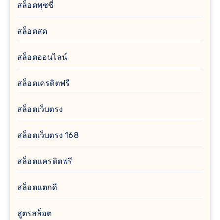
สล็อตพุซซี่
สล็อตสด
สล็อตออนไลน์
สล็อตเครดิตฟรี
สล็อตเว็บตรง
สล็อตเว็บตรง 168
สล็อตเเครดิตฟรี
สล็อตแตกดี
สูตรสล็อต