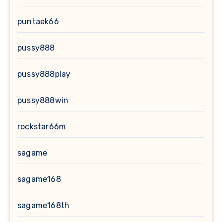
puntaek66
pussy888
pussy888play
pussy888win
rockstar66m
sagame
sagame168
sagame168th