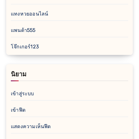
แทงหวยออนไลน์
แพนด้า555
โจ๊กเกอร์123
นิยาม
เข้าสู่ระบบ
เข้าฟีด
แสดงความเห็นฟีด