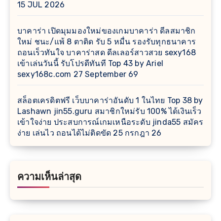
15 JUL 2026
บาคาร่า เปิดมุมมองใหม่ของเกมบาคาร่า ดีลสมาชิก
ใหม่ ชนะ/แพ้ 8 ตาติด รับ 5 หมื่น รองรับทุกธนาคาร
ถอนเร็วทันใจ บาคาร่าสด ดีลเลอร์สาวสวย sexy168
เข้าเล่นวันนี้ รับโปรดีทันที Top 43 by Ariel
sexy168c.com 27 September 69
สล็อตเครดิตฟรี เว็บบาคาร่าอันดับ 1 ในไทย Top 38 by
Lashawn jin55.guru สมาชิกใหม่รับ 100% ได้เงินเร็ว
เข้าใจง่าย ประสบการณ์เกมเหนือระดับ jinda55 สมัคร
ง่าย เล่นไว ถอนได้ไม่ติดขัด 25 กรกฎา 26
ความเห็นล่าสุด