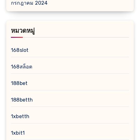
กรกฎาคม 2024
หมวดหมู่
168slot
168สล็อต
188bet
188betth
1xbetth
1xbit1