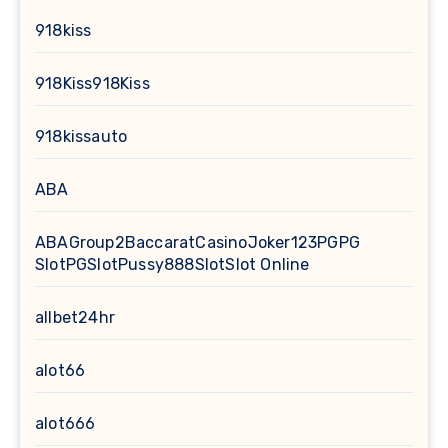
918kiss
918Kiss918Kiss
918kissauto
ABA
ABAGroup2BaccaratCasinoJoker123PGPG
SlotPGSlotPussy888SlotSlot Online
allbet24hr
alot66
alot666